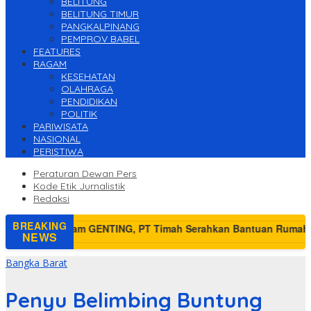
BELITUNG
BELITUNG TIMUR
PANGKALPINANG
PEMPROV BABEL
FEATURES
RAGAM
KESEHATAN
OLAHRAGA
PENDIDIKAN
POLITIK
PARIWISATA
NASIONAL
PERISTIWA
Peraturan Dewan Pers
Kode Etik Jurnalistik
Redaksi
BREAKING
NEWS
Bangka Barat
Penyu Belimbing Buntung