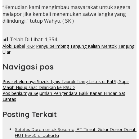
“Kemudian kami mengimbau masyarakat untuk segera
melapor jika kembali menemukan satwa langka yang
dilindungi,” tutup Wahyu. ( SK )
Telah Di Lihat:
1,354
Alobi Babel
KKP
Penyu belimbing
Tanjung Kalian Mentok
Tanjung
Ular
Navigasi pos
Pos sebelumnya
Suzuki Ignis Tabrak Tiang Listrik di Pal 9, Supir
Masih Hidup saat Dilarikan ke RSUD
Pos berikutnya
Sejumlah Pengendara Balik Kanan Hindari Sat
Lantas
Posting Terkait
Setetes Darah untuk Sesama, PT Timah Gelar Donor Darah
HUT ke-50 di Jakarta