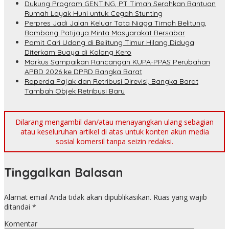
Dukung Program GENTING, PT Timah Serahkan Bantuan
Rumah Layak Huni untuk Cegah Stunting
Perpres Jadi Jalan Keluar Tata Niaga Timah Belitung,
Bambang Patijaya Minta Masyarakat Bersabar
Pamit Cari Udang di Belitung Timur Hilang Diduga
Diterkam Buaya di Kolong Kero
Markus Sampaikan Rancangan KUPA-PPAS Perubahan
APBD 2026 ke DPRD Bangka Barat
Raperda Pajak dan Retribusi Direvisi, Bangka Barat
Tambah Objek Retribusi Baru
Dilarang mengambil dan/atau menayangkan ulang sebagian
atau keseluruhan artikel di atas untuk konten akun media
sosial komersil tanpa seizin redaksi.
Tinggalkan Balasan
Alamat email Anda tidak akan dipublikasikan.
Ruas yang wajib
ditandai
*
Komentar