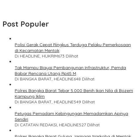
Post Populer
Polisi Gerak Cepat Ringkus Terduga Pelaku Pemerkosaan
di Kecamatan Mentok
Di HEADLINE, HUKRIM
673 Dilihat
Tak Mampu Biayai Pembangunan Infrastruktur, Pemda
Babar Rencana Utang Rp65 M
Di BANGKA BARAT, HEADLINE
648 Dilihat
Polres Bangka Barat Tebar 5.000 Benih Ikan Nila di Bozem
Kampung Iklim
Di BANGKA BARAT, HEADLINE
549 Dilihat
Petugas Pemadam Kebingungan Memadamkan Apinya
Sendiri
Di CATATAN REDAKSI, HEADLINE
527 Dilihat
Polres Bangka Barat Gulung Jaringan Narkoba di Mentok,