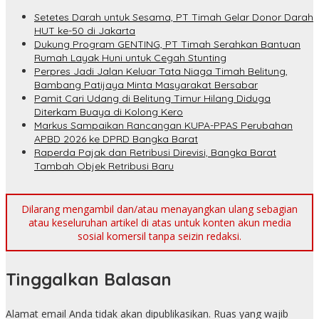
Setetes Darah untuk Sesama, PT Timah Gelar Donor Darah
HUT ke-50 di Jakarta
Dukung Program GENTING, PT Timah Serahkan Bantuan
Rumah Layak Huni untuk Cegah Stunting
Perpres Jadi Jalan Keluar Tata Niaga Timah Belitung,
Bambang Patijaya Minta Masyarakat Bersabar
Pamit Cari Udang di Belitung Timur Hilang Diduga
Diterkam Buaya di Kolong Kero
Markus Sampaikan Rancangan KUPA-PPAS Perubahan
APBD 2026 ke DPRD Bangka Barat
Raperda Pajak dan Retribusi Direvisi, Bangka Barat
Tambah Objek Retribusi Baru
Dilarang mengambil dan/atau menayangkan ulang sebagian
atau keseluruhan artikel di atas untuk konten akun media
sosial komersil tanpa seizin redaksi.
Tinggalkan Balasan
Alamat email Anda tidak akan dipublikasikan.
Ruas yang wajib