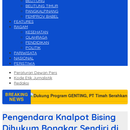
BELITUNG
BELITUNG TIMUR
PANGKALPINANG
PEMPROV BABEL
FEATURES
RAGAM
KESEHATAN
OLAHRAGA
PENDIDIKAN
POLITIK
PARIWISATA
NASIONAL
PERISTIWA
Peraturan Dewan Pers
Kode Etik Jurnalistik
Redaksi
BREAKING
NEWS
Pengendara Knalpot Bising
Dihukum Bongkar Sendiri di