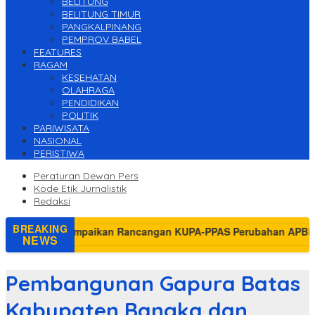
BELITUNG
BELITUNG TIMUR
PANGKALPINANG
PEMPROV BABEL
FEATURES
RAGAM
KESEHATAN
OLAHRAGA
PENDIDIKAN
POLITIK
PARIWISATA
NASIONAL
PERISTIWA
Peraturan Dewan Pers
Kode Etik Jurnalistik
Redaksi
BREAKING
NEWS
Pembangunan Gapura Batas
Kabupaten Bangka dan