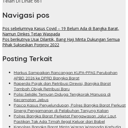
Telah Di Lihat:
661
Navigasi pos
Pos sebelumnya
Kasus Covid – 19 Belum Ada di Bangka Barat,
Namun Dinkes Tetap Waspada
Pos berikutnya
Usai Dilantik, Bang Haji Minta Dukungan Semua
Pihak Sukseskan Porprov 2022
Posting Terkait
Markus Sampaikan Rancangan KUPA-PPAS Perubahan
APBD 2026 ke DPRD Bangka Barat
Raperda Pajak dan Retribusi Direvisi, Bangka Barat
Tambah Objek Retribusi Baru
Polisi Selidiki Temuan Diduga Tengkorak Manusia di
Kecamatan Jebus
Pasca Kasus Penyelundupan, Polres Bangka Barat Perkuat
Sinergi Pengamanan di Pelabuhan Tanjung Kalian
Polres Bangka Barat Perketat Pengawasan Jalur Laut,
Pastikan Tak Ada Timah Ilegal Keluar dari Babel
Kapolres Bangka Barat Minta Warga Waspada Karhutla