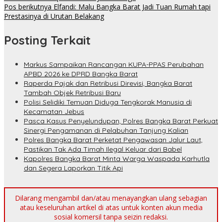
Pos berikutnya
Elfandi: Malu Bangka Barat Jadi Tuan Rumah tapi
Prestasinya di Urutan Belakang
Posting Terkait
Markus Sampaikan Rancangan KUPA-PPAS Perubahan
APBD 2026 ke DPRD Bangka Barat
Raperda Pajak dan Retribusi Direvisi, Bangka Barat
Tambah Objek Retribusi Baru
Polisi Selidiki Temuan Diduga Tengkorak Manusia di
Kecamatan Jebus
Pasca Kasus Penyelundupan, Polres Bangka Barat Perkuat
Sinergi Pengamanan di Pelabuhan Tanjung Kalian
Polres Bangka Barat Perketat Pengawasan Jalur Laut,
Pastikan Tak Ada Timah Ilegal Keluar dari Babel
Kapolres Bangka Barat Minta Warga Waspada Karhutla
dan Segera Laporkan Titik Api
Dilarang mengambil dan/atau menayangkan ulang sebagian
atau keseluruhan artikel di atas untuk konten akun media
sosial komersil tanpa seizin redaksi.