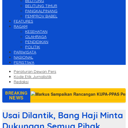
BELITUNG
BELITUNG TIMUR
PANGKALPINANG
PEMPROV BABEL
FEATURES
RAGAM
KESEHATAN
OLAHRAGA
PENDIDIKAN
POLITIK
PARIWISATA
NASIONAL
PERISTIWA
Peraturan Dewan Pers
Kode Etik Jurnalistik
Redaksi
BREAKING
NEWS
Usai Dilantik, Bang Haji Minta
Dukungan Semua Pihak