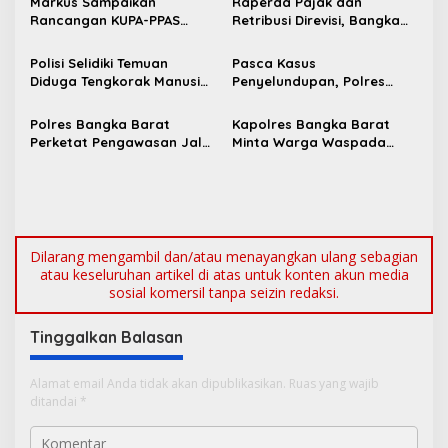
s
Markus Sampaikan
Raperda Pajak dan
Rancangan KUPA-PPAS
Retribusi Direvisi, Bangka
i
Perubahan APBD 2026 ke
Barat Tambah Objek
p
DPRD Bangka Barat
Retribusi Baru
Polisi Selidiki Temuan
Pasca Kasus
Diduga Tengkorak Manusia
Penyelundupan, Polres
o
di Kecamatan Jebus
Bangka Barat Perkuat
s
Sinergi Pengamanan di
Polres Bangka Barat
Kapolres Bangka Barat
Pelabuhan Tanjung Kalian
Perketat Pengawasan Jalur
Minta Warga Waspada
Laut, Pastikan Tak Ada
Karhutla dan Segera
Timah Ilegal Keluar dari
Laporkan Titik Api
Babel
Dilarang mengambil dan/atau menayangkan ulang sebagian
atau keseluruhan artikel di atas untuk konten akun media
sosial komersil tanpa seizin redaksi.
Tinggalkan Balasan
Alamat email Anda tidak akan dipublikasikan.
Ruas yang wajib
ditandai
*