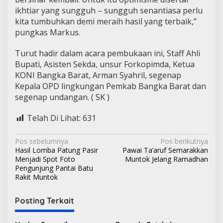
ikhtiar yang sungguh – sungguh senantiasa perlu
kita tumbuhkan demi meraih hasil yang terbaik,”
pungkas Markus.
Turut hadir dalam acara pembukaan ini, Staff Ahli
Bupati, Asisten Sekda, unsur Forkopimda, Ketua
KONI Bangka Barat, Arman Syahril, segenap
Kepala OPD lingkungan Pemkab Bangka Barat dan
segenap undangan. ( SK )
Telah Di Lihat:
631
N
Pos sebelumnya
Pos berikutnya
Hasil Lomba Patung Pasir
Pawai Ta’aruf Semarakkan
a
Menjadi Spot Foto
Muntok Jelang Ramadhan
v
Pengunjung Pantai Batu
Rakit Muntok
i
g
Posting Terkait
a