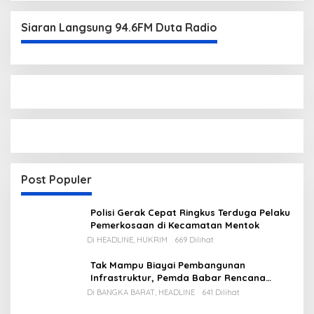
Siaran Langsung 94.6FM Duta Radio
Post Populer
Polisi Gerak Cepat Ringkus Terduga Pelaku
Pemerkosaan di Kecamatan Mentok
Di HEADLINE, HUKRIM
669 Dilihat
Tak Mampu Biayai Pembangunan
Infrastruktur, Pemda Babar Rencana
Utang Rp65 M
Di BANGKA BARAT, HEADLINE
641 Dilihat