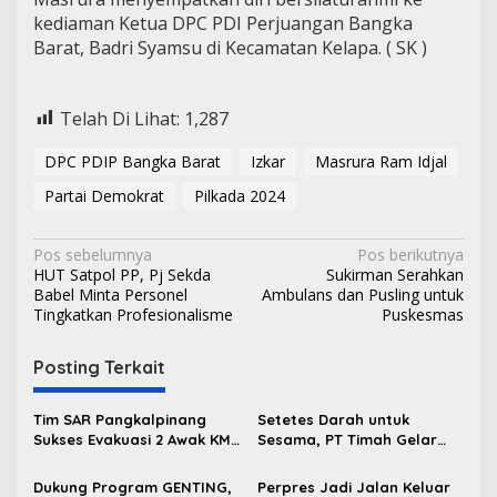
kediaman Ketua DPC PDI Perjuangan Bangka
Barat, Badri Syamsu di Kecamatan Kelapa. ( SK )
Telah Di Lihat:
1,287
DPC PDIP Bangka Barat
Izkar
Masrura Ram Idjal
Partai Demokrat
Pilkada 2024
N
Pos sebelumnya
Pos berikutnya
HUT Satpol PP, Pj Sekda
Sukirman Serahkan
a
Babel Minta Personel
Ambulans dan Pusling untuk
v
Tingkatkan Profesionalisme
Puskesmas
i
Posting Terkait
g
a
Tim SAR Pangkalpinang
Setetes Darah untuk
s
Sukses Evakuasi 2 Awak KM
Sesama, PT Timah Gelar
Nadira yang Kandas di
Donor Darah HUT ke-50 di
i
Pantai Pukan
Jakarta
Dukung Program GENTING,
Perpres Jadi Jalan Keluar