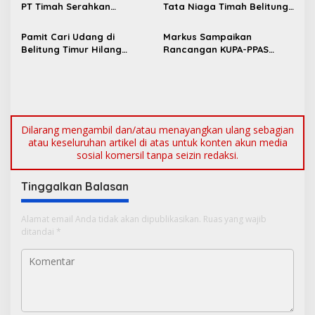
p
PT Timah Serahkan
Tata Niaga Timah Belitung,
Bantuan Rumah Layak Huni
Bambang Patijaya Minta
o
untuk Cegah Stunting
Masyarakat Bersabar
Pamit Cari Udang di
Markus Sampaikan
s
Belitung Timur Hilang
Rancangan KUPA-PPAS
Diduga Diterkam Buaya di
Perubahan APBD 2026 ke
Kolong Kero
DPRD Bangka Barat
Dilarang mengambil dan/atau menayangkan ulang sebagian
atau keseluruhan artikel di atas untuk konten akun media
sosial komersil tanpa seizin redaksi.
Tinggalkan Balasan
Alamat email Anda tidak akan dipublikasikan.
Ruas yang wajib
ditandai
*