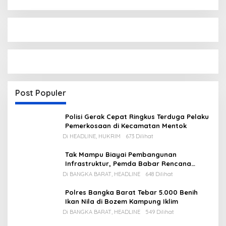
Post Populer
Polisi Gerak Cepat Ringkus Terduga Pelaku
Pemerkosaan di Kecamatan Mentok
Di HEADLINE, HUKRIM
673 Dilihat
Tak Mampu Biayai Pembangunan
Infrastruktur, Pemda Babar Rencana
Utang Rp65 M
Di BANGKA BARAT, HEADLINE
648 Dilihat
Polres Bangka Barat Tebar 5.000 Benih
Ikan Nila di Bozem Kampung Iklim
Di BANGKA BARAT, HEADLINE
549 Dilihat