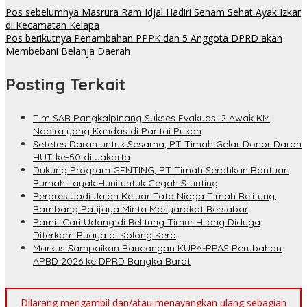
Pos sebelumnya
Masrura Ram Idjal Hadiri Senam Sehat Ayak Izkar
di Kecamatan Kelapa
Pos berikutnya
Penambahan PPPK dan 5 Anggota DPRD akan
Membebani Belanja Daerah
Posting Terkait
Tim SAR Pangkalpinang Sukses Evakuasi 2 Awak KM
Nadira yang Kandas di Pantai Pukan
Setetes Darah untuk Sesama, PT Timah Gelar Donor Darah
HUT ke-50 di Jakarta
Dukung Program GENTING, PT Timah Serahkan Bantuan
Rumah Layak Huni untuk Cegah Stunting
Perpres Jadi Jalan Keluar Tata Niaga Timah Belitung,
Bambang Patijaya Minta Masyarakat Bersabar
Pamit Cari Udang di Belitung Timur Hilang Diduga
Diterkam Buaya di Kolong Kero
Markus Sampaikan Rancangan KUPA-PPAS Perubahan
APBD 2026 ke DPRD Bangka Barat
Dilarang mengambil dan/atau menayangkan ulang sebagian