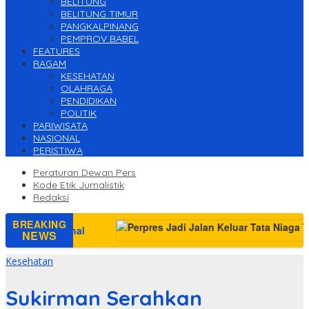
BELITUNG
BELITUNG TIMUR
PANGKALPINANG
PEMPROV BABEL
FEATURES
RAGAM
KESEHATAN
OLAHRAGA
PENDIDIKAN
POLITIK
PARIWISATA
NASIONAL
PERISTIWA
Peraturan Dewan Pers
Kode Etik Jurnalistik
Redaksi
BREAKING
asional
NEWS
Kesehatan
Sukirman Serahkan