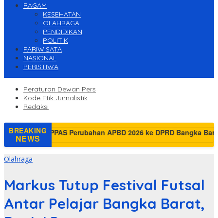
RAGAM
KESEHATAN
OLAHRAGA
PENDIDIKAN
POLITIK
PARIWISATA
NASIONAL
PERISTIWA
Peraturan Dewan Pers
Kode Etik Jurnalistik
Redaksi
BREAKING
Markus Sampaikan Rancangan KUPA-P
NEWS
Olahraga
Markus Tutup Festival Futsal
Antar Pelajar Bangka Barat,