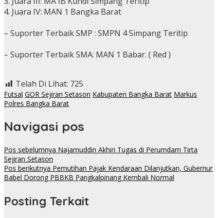
3. Juara III: MA IB Kundi Simpang Teritip
4. Juara IV: MAN 1 Bangka Barat
– Suporter Terbaik SMP : SMPN 4 Simpang Teritip
– Suporter Terbaik SMA: MAN 1 Babar. ( Red )
Telah Di Lihat:
725
Futsal
GOR Sejiran Setason
Kabupaten Bangka Barat
Markus
Polres Bangka Barat
Navigasi pos
Pos sebelumnya
Najamuddin Akhiri Tugas di Perumdam Tirta
Sejiran Setason
Pos berikutnya
Pemutihan Pajak Kendaraan Dilanjutkan, Gubernur
Babel Dorong PBBKB Pangkalpinang Kembali Normal
Posting Terkait