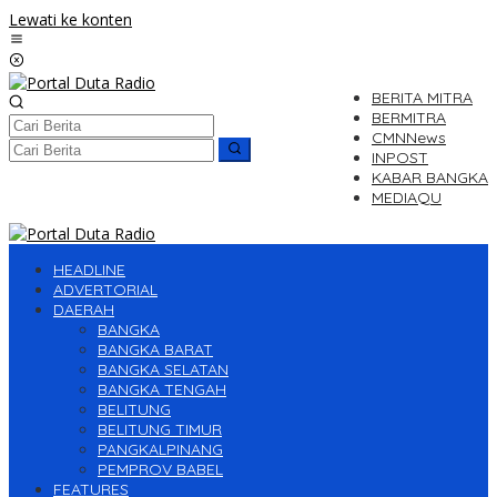
Lewati ke konten
BERITA MITRA
BERMITRA
CMNNews
INPOST
KABAR BANGKA
MEDIAQU
HEADLINE
ADVERTORIAL
DAERAH
BANGKA
BANGKA BARAT
BANGKA SELATAN
BANGKA TENGAH
BELITUNG
BELITUNG TIMUR
PANGKALPINANG
PEMPROV BABEL
FEATURES