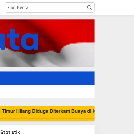
Pamit Cari Udang di Belitung
Statistik