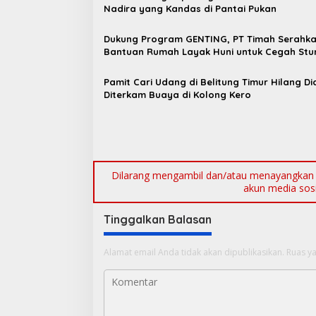
s
Nadira yang Kandas di Pantai Pukan
i
Dukung Program GENTING, PT Timah Serahk
p
Bantuan Rumah Layak Huni untuk Cegah Stu
o
Pamit Cari Udang di Belitung Timur Hilang D
s
Diterkam Buaya di Kolong Kero
Dilarang mengambil dan/atau menayangkan ul
akun media sosia
Tinggalkan Balasan
Alamat email Anda tidak akan dipublikasikan.
Ruas ya