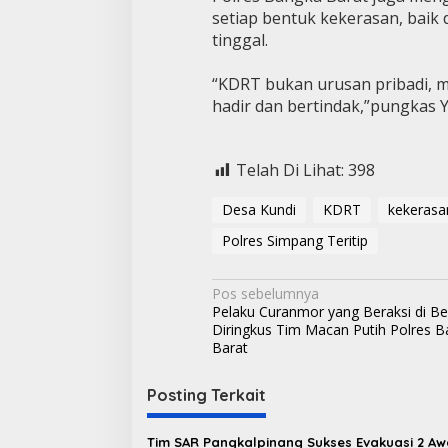
setiap bentuk kekerasan, baik
tinggal.
“KDRT bukan urusan pribadi, me
hadir dan bertindak,”pungkas Yo
Telah Di Lihat:
398
Desa Kundi
KDRT
kekerasa
Polres Simpang Teritip
N
Pos sebelumnya
Pelaku Curanmor yang Beraksi di Be
a
Diringkus Tim Macan Putih Polres 
v
Barat
i
Posting Terkait
g
a
Tim SAR Pangkalpinang Sukses Evakuasi 2 A