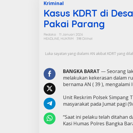
Kriminal
Kasus KDRT di Desa 
Pakai Parang
Redaksi
11 Januari 2026
HEADLINE
,
HUKRIM
398 Dilihat
Luka sayatan yang dialami AN akibat KDRT yang dilak
BANGKA BARAT
— Seorang laki 
melakukan kekerasan dalam rum
bernama AN ( 39 ), mengalami l
Unit Reskrim Polsek Simpang Te
masyarakat pada Jumat pagi (9/
“Saat ini pelaku telah ditahan d
Kasi Humas Polres Bangka Barat