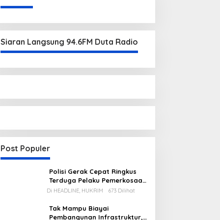
Siaran Langsung 94.6FM Duta Radio
Post Populer
Polisi Gerak Cepat Ringkus
Terduga Pelaku Pemerkosaan
di Kecamatan Mentok
Di HEADLINE, HUKRIM
673 Dilihat
Tak Mampu Biayai
Pembangunan Infrastruktur,