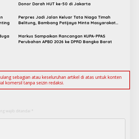
Donor Darah HUT ke-50 di Jakarta
an
Perpres Jadi Jalan Keluar Tata Niaga Timah
nting
Belitung, Bambang Patijaya Minta Masyarakat
Bersabar
iduga
Markus Sampaikan Rancangan KUPA-PPAS
Perubahan APBD 2026 ke DPRD Bangka Barat
ang sebagian atau keseluruhan artikel di atas untuk konten
l komersil tanpa seizin redaksi.
ng wajib ditandai
*