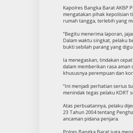
Kapolres Bangka Barat AKBP P
mengatakan pihak kepolisian t
rumah tangga, terlebih yang m
“Begitu menerima laporan, jaja
Dalam waktu singkat, pelaku b
bukti sebilah parang yang dig
Ia menegaskan, tindakan cepat
dalam memberikan rasa aman 
khususnya perempuan dan kor
“Ini menjadi perhatian serius 
menindak tegas pelaku KDRT se
Atas perbuatannya, pelaku dij
23 Tahun 2004 tentang Pengh
ancaman pidana penjara.
Polres Bangka Barat juga men