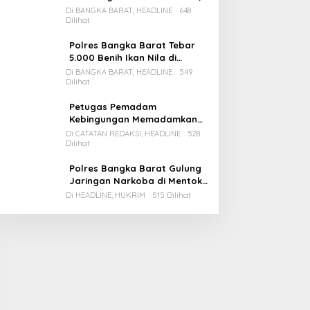
Pemda Babar Rencana Utang
Di BANGKA BARAT, HEADLINE
648
Dilihat
Rp65 M
Polres Bangka Barat Tebar
5.000 Benih Ikan Nila di
Bozem Kampung Iklim
Di BANGKA BARAT, HEADLINE
549
Dilihat
Petugas Pemadam
Kebingungan Memadamkan
Apinya Sendiri
Di CATATAN REDAKSI, HEADLINE
528
Dilihat
Polres Bangka Barat Gulung
Jaringan Narkoba di Mentok,
2 Pemain Besar Diamankan, 1
Di HEADLINE, HUKRIM
515 Dilihat
Bandar Masih Buron