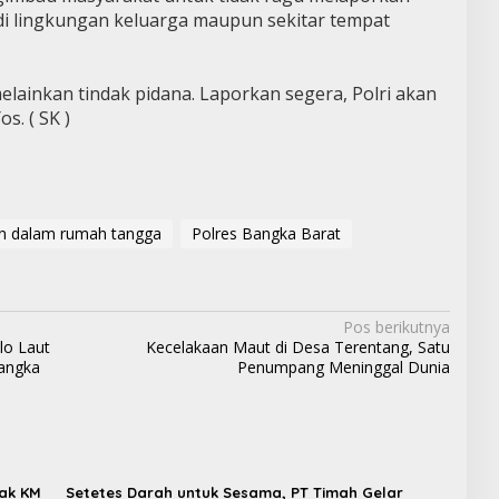
 di lingkungan keluarga maupun sekitar tempat
lainkan tindak pidana. Laporkan segera, Polri akan
s. ( SK )
n dalam rumah tangga
Polres Bangka Barat
Pos berikutnya
lo Laut
Kecelakaan Maut di Desa Terentang, Satu
Bangka
Penumpang Meninggal Dunia
wak KM
Setetes Darah untuk Sesama, PT Timah Gelar