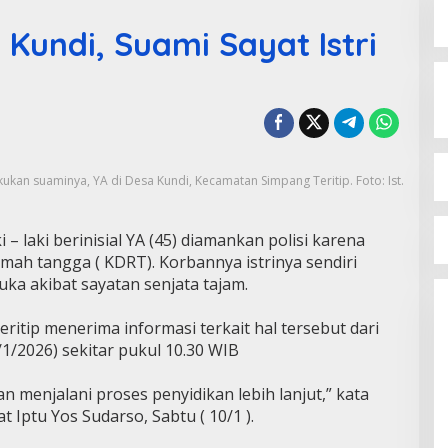
Kundi, Suami Sayat Istri
ukan suaminya, YA di Desa Kundi, Kecamatan Simpang Teritip. Foto: Ist.
– laki berinisial YA (45) diamankan polisi karena
ah tangga ( KDRT). Korbannya istrinya sendiri
uka akibat sayatan senjata tajam.
ritip menerima informasi terkait hal tersebut dari
1/2026) sekitar pukul 10.30 WIB
an menjalani proses penyidikan lebih lanjut,” kata
 Iptu Yos Sudarso, Sabtu ( 10/1 ).