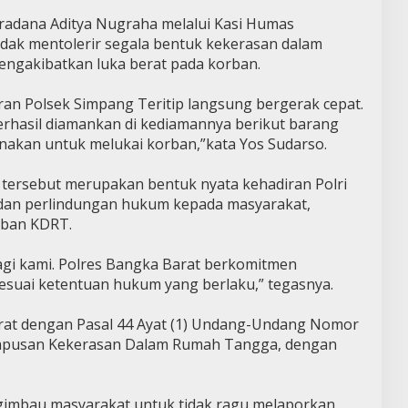
radana Aditya Nugraha melalui Kasi Humas
idak mentolerir segala bentuk kekerasan dalam
engakibatkan luka berat pada korban.
ran Polsek Simpang Teritip langsung bergerak cepat.
erhasil diamankan di kediamannya berikut barang
unakan untuk melukai korban,”kata Yos Sudarso.
 tersebut merupakan bentuk nyata kehadiran Polri
dan perlindungan hukum kepada masyarakat,
ban KDRT.
bagi kami. Polres Bangka Barat berkomitmen
suai ketentuan hukum yang berlaku,” tegasnya.
erat dengan Pasal 44 Ayat (1) Undang-Undang Nomor
apusan Kekerasan Dalam Rumah Tangga, dengan
gimbau masyarakat untuk tidak ragu melaporkan