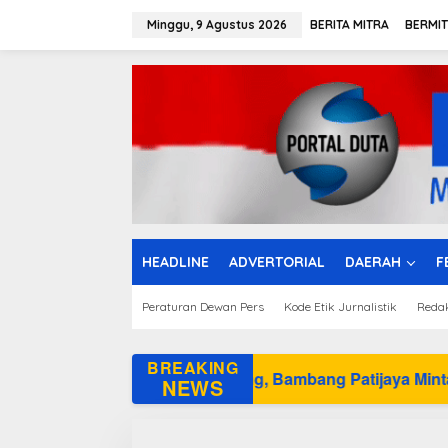
L
e
Minggu, 9 Agustus 2026
BERITA MITRA
BERMI
w
a
t
i
k
e
k
o
n
t
e
n
HEADLINE
ADVERTORIAL
DAERAH
F
Peraturan Dewan Pers
Kode Etik Jurnalistik
Reda
BREAKING
ah Belitung, Bambang Patijaya Minta Masyarakat Bersabar
NEWS