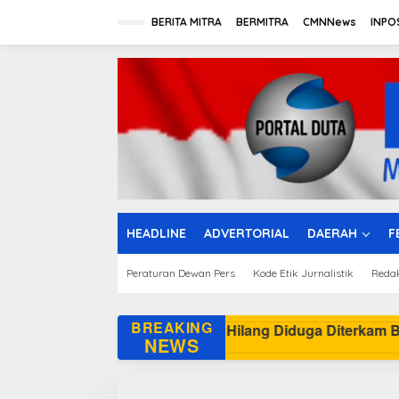
L
e
BERITA MITRA
BERMITRA
CMNNews
INPO
w
a
t
i
k
e
k
o
n
t
e
n
HEADLINE
ADVERTORIAL
DAERAH
F
Peraturan Dewan Pers
Kode Etik Jurnalistik
Reda
BREAKING
Pa
NEWS