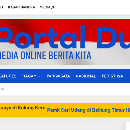
ST
KABAR BANGKA
MEDIAQU
EATURES
RAGAM
PARIWISATA
NASIONAL
PERISTIWA
ksi
mit Cari Udang di Belitung Timur Hilang Diduga Diterkam B