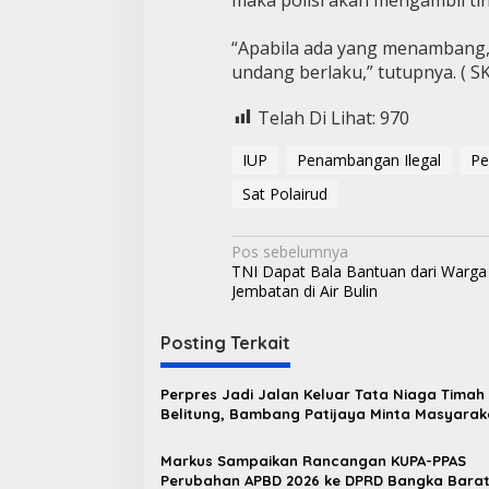
“Apabila ada yang menambang, 
undang berlaku,” tutupnya. ( SK
Telah Di Lihat:
970
IUP
Penambangan Ilegal
Pe
Sat Polairud
N
Pos sebelumnya
TNI Dapat Bala Bantuan dari Warga
a
Jembatan di Air Bulin
v
i
Posting Terkait
g
Perpres Jadi Jalan Keluar Tata Niaga Timah
a
Belitung, Bambang Patijaya Minta Masyarak
s
Bersabar
Markus Sampaikan Rancangan KUPA-PPAS
i
Perubahan APBD 2026 ke DPRD Bangka Bara