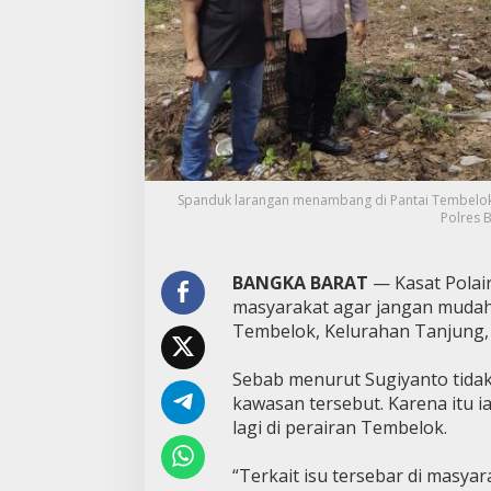
Spanduk larangan menambang di Pantai Tembelok 
Polres B
BANGKA BARAT
— Kasat Polai
masyarakat agar jangan mudah 
Tembelok, Kelurahan Tanjung,
Sebab menurut Sugiyanto tidak
kawasan tersebut. Karena itu 
lagi di perairan Tembelok.
“Terkait isu tersebar di masya