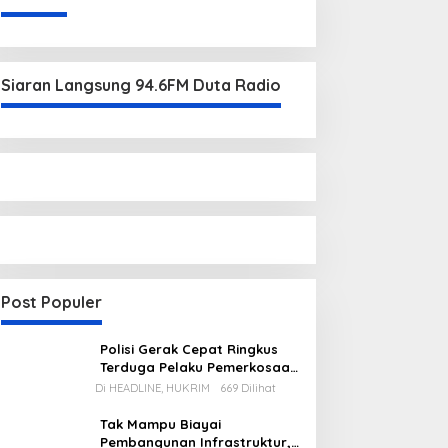
Siaran Langsung 94.6FM Duta Radio
Post Populer
Polisi Gerak Cepat Ringkus
Terduga Pelaku Pemerkosaan
di Kecamatan Mentok
Di HEADLINE, HUKRIM
669 Dilihat
Tak Mampu Biayai
Pembangunan Infrastruktur,