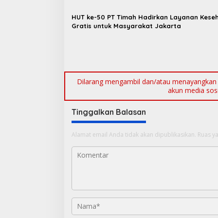
p
o
HUT ke-50 PT Timah Hadirkan Layanan Kese
Gratis untuk Masyarakat Jakarta
s
Dilarang mengambil dan/atau menayangkan ul
akun media sosia
Tinggalkan Balasan
Alamat email Anda tidak akan dipublikasikan.
Ruas ya