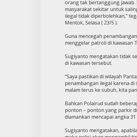
orang tak bertanggung jawab. I
masyarakat sekitar untuk sal
ilegal tidak diperbolehkan,” te
Mentok, Selasa ( 23/5 ).
Guna mencegah penambangan ileg
menggelar patroli di kawasan 
Sugiyanto mengatakan tidak se
di kawasan tersebut.
“Saya pastikan di wilayah Panta
penambangan ilegal karena di si
malam terus ke subuh, kita pan
Bahkan Polairud sudah bebera
ponton – ponton yang parkir d
diamankan mencapai angka 31 
Sugiyanto mengatakan, apabila
maka polisi akan mengambil ti