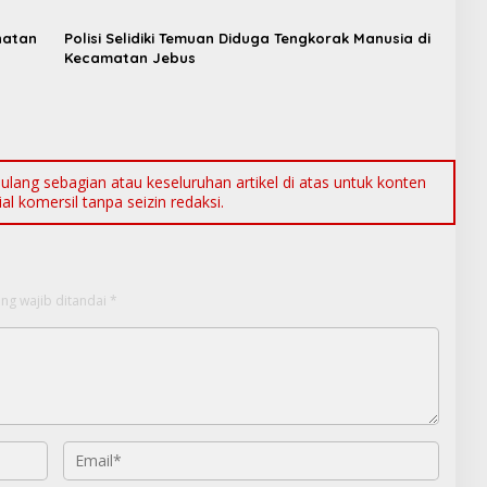
hatan
Polisi Selidiki Temuan Diduga Tengkorak Manusia di
Kecamatan Jebus
ang sebagian atau keseluruhan artikel di atas untuk konten
l komersil tanpa seizin redaksi.
ng wajib ditandai
*