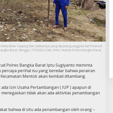
Kelurahan Tanjung dan sekitarnya yang dipasang anggota Sat Polairud
angka Barat, Minggu ( 7/5/2023 ) lalu. Foto: Humas Polres Bangka Barat.
rud Polres Bangka Barat Iptu Sugiyanto meminta
percaya perihal isu yang beredar bahwa perairan
 Kecamatan Mentok akan kembali ditambang.
 ada Izin Usaha Pertambangan ( IUP ) apapun di
ia menegaskan tidak akan ada aktivitas penambangan
rakat bahwa di situ ada penambangan oleh orang –