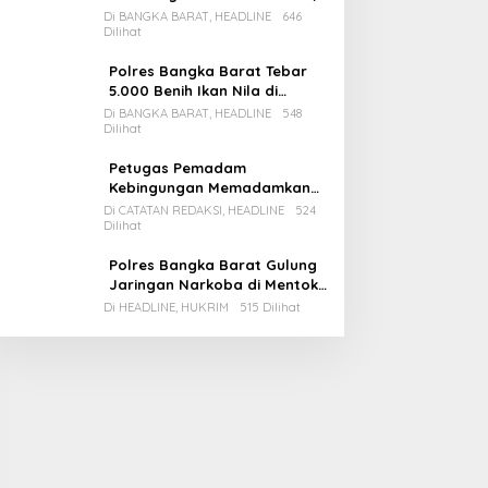
Pemda Babar Rencana Utang
Di BANGKA BARAT, HEADLINE
646
Dilihat
Rp65 M
Polres Bangka Barat Tebar
5.000 Benih Ikan Nila di
Bozem Kampung Iklim
Di BANGKA BARAT, HEADLINE
548
Dilihat
Petugas Pemadam
Kebingungan Memadamkan
Apinya Sendiri
Di CATATAN REDAKSI, HEADLINE
524
Dilihat
Polres Bangka Barat Gulung
Jaringan Narkoba di Mentok,
2 Pemain Besar Diamankan, 1
Di HEADLINE, HUKRIM
515 Dilihat
Bandar Masih Buron