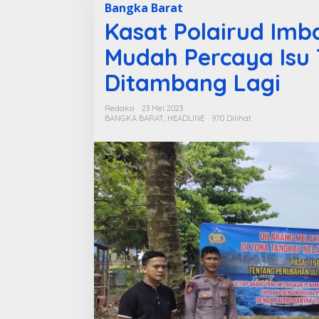
Bangka Barat
Kasat Polairud Im
Mudah Percaya Isu
Ditambang Lagi
Redaksi
23 Mei 2023
BANGKA BARAT
,
HEADLINE
970 Dilihat