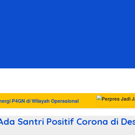
h Operasional
da Santri Positif Corona di De