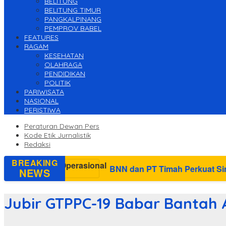
BELITUNG
BELITUNG TIMUR
PANGKALPINANG
PEMPROV BABEL
FEATURES
RAGAM
KESEHATAN
OLAHRAGA
PENDIDIKAN
POLITIK
PARIWISATA
NASIONAL
PERISTIWA
Peraturan Dewan Pers
Kode Etik Jurnalistik
Redaksi
BREAKING
BNN dan PT Timah Perkuat Sinergi P4GN di Wilaya
NEWS
Jubir GTPPC-19 Babar Bantah A