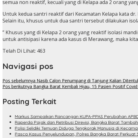
semua non reaktif, kecuali yang di Kelapa ada 2 orang yang 
Untuk kedua santri reaktif dari Kecamatan Kelapa kata dr. 
Selain itu, khusus untuk dua santri tersebut dilakukan isol
” Khusus yang di Kelapa 2 orang yang reaktif isolasi mand
untuk antisipasi karena ada kasus di Merawang, maka kita 
Telah Di Lihat:
463
Navigasi pos
Pos sebelumnya
Nasib Calon Penumpang di Tanjung Kalian Ditentuk
Pos berikutnya
Bangka Barat Kembali Hijau, 15 Pasien Positif Covi
Posting Terkait
Markus Sampaikan Rancangan KUPA-PPAS Perubahan APBD
Raperda Pajak dan Retribusi Direvisi, Bangka Barat Tambah
Polisi Selidiki Temuan Diduga Tengkorak Manusia di Kecam
Pasca Kasus Penyelundupan, Polres Bangka Barat Perkuat 