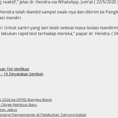
reaktif,” jelas dr. Hendra via WhatsApp, Jum’at ( 22/5/2020 
Hendra telah diambil sampel swab-nya dan dikirim ke Pangkalp
asi mandiri.
iri. Untuk santri yang lain telah selesai masa isolasi mand
lakukan rapid test terhadap mereka,” papar dr. Hendra. ( SK
an Tim Verifikasi
d – 19 Dinyatakan Sembuh
 2026 ke DPRD Bangka Barat
 Objek Retribusi Baru
atan Jebus
Sinergi Pengamanan di Pelabuhan Tanjung Kalian