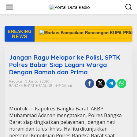
L
e
w
a
t
i
BREAKING
Kero
k
NEWS
e
k
o
Jangan Ragu Melapor ke Polisi, SPTK
n
t
Polres Babar Siap Layani Warga
e
Dengan Ramah dan Prima
n
Redaksi
5 Januari 2020
BANGKA BARAT
,
HEADLINE
449 Dilihat
Muntok — Kapolres Bangka Barat, AKBP
Muhammad Adenan mengatakan, Polres Bangka
Barat siap tingkatkan pelayanan , dengan hati
nurani dan tulus ikhlas. Hal itu ditunjukkan
personel Kepolisian Polres Bangka Barat saat