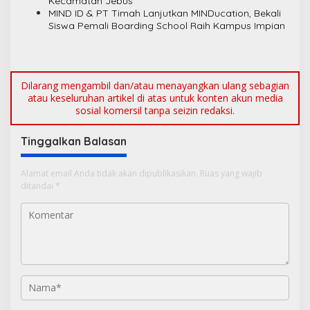
Kecamatan Jebus
MIND ID & PT Timah Lanjutkan MINDucation, Bekali
Siswa Pemali Boarding School Raih Kampus Impian
Dilarang mengambil dan/atau menayangkan ulang sebagian
atau keseluruhan artikel di atas untuk konten akun media
sosial komersil tanpa seizin redaksi.
Tinggalkan Balasan
Alamat email Anda tidak akan dipublikasikan.
Ruas yang wajib
ditandai
*