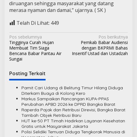
diruangan sehingga masyarakat yang datang
merasa nyaman dan damai,” ujarnya. ( SK )
Telah Di Lihat:
449
N
Pos sebelumnya
Pos berikutnya
Tingginya Curah Hujan
Pemkab Babar Audiensi
a
Membuat Tim Siaga
dengan BKPRMI Bahas
v
Bencana Babar Pantau Air
Insentif Ustad dan Ustadzah
Sungai
i
g
Posting Terkait
a
s
Pamit Cari Udang di Belitung Timur Hilang Diduga
Diterkam Buaya di Kolong Kero
i
Markus Sampaikan Rancangan KUPA-PPAS
Perubahan APBD 2026 ke DPRD Bangka Barat
p
Raperda Pajak dan Retribusi Direvisi, Bangka Barat
o
Tambah Objek Retribusi Baru
HUT ke-50 PT Timah Hadirkan Layanan Kesehatan
s
Gratis untuk Masyarakat Jakarta
Polisi Selidiki Temuan Diduga Tengkorak Manusia di