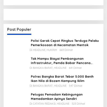
Post Populer
Polisi Gerak Cepat Ringkus Terduga Pelaku
Pemerkosaan di Kecamatan Mentok
Di HEADLINE, HUKRIM
669 Dilihat
Tak Mampu Biayai Pembangunan
Infrastruktur, Pemda Babar Rencana
Utang Rp65 M
Di BANGKA BARAT, HEADLINE
641 Dilihat
Polres Bangka Barat Tebar 5.000 Benih
Ikan Nila di Bozem Kampung Iklim
Di BANGKA BARAT, HEADLINE
547 Dilihat
Petugas Pemadam Kebingungan
Memadamkan Apinya Sendiri
Di CATATAN REDAKSI, HEADLINE
523 Dilihat