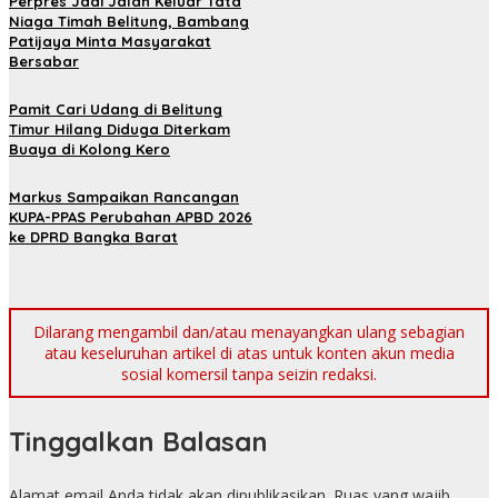
Perpres Jadi Jalan Keluar Tata
Niaga Timah Belitung, Bambang
Patijaya Minta Masyarakat
Bersabar
Pamit Cari Udang di Belitung
Timur Hilang Diduga Diterkam
Buaya di Kolong Kero
Markus Sampaikan Rancangan
KUPA-PPAS Perubahan APBD 2026
ke DPRD Bangka Barat
Dilarang mengambil dan/atau menayangkan ulang sebagian
atau keseluruhan artikel di atas untuk konten akun media
sosial komersil tanpa seizin redaksi.
Tinggalkan Balasan
Alamat email Anda tidak akan dipublikasikan.
Ruas yang wajib