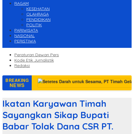
RAGAM
KESEHATAN
OLAHRAGA
PENDIDIKAN
POLITIK
PARIWISATA
NASIONAL
PERISTIWA
Peraturan Dewan Pers
Kode Etik Jurnalistik
Redaksi
BREAKING
n
NEWS
Ikatan Karyawan Timah
Sayangkan Sikap Bupati
Babar Tolak Dana CSR PT.