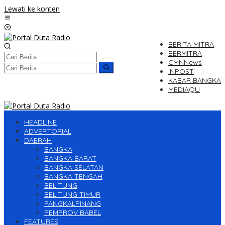
Lewati ke konten
BERITA MITRA
BERMITRA
CMNNews
INPOST
KABAR BANGKA
MEDIAQU
HEADLINE
ADVERTORIAL
DAERAH
BANGKA
BANGKA BARAT
BANGKA SELATAN
BANGKA TENGAH
BELITUNG
BELITUNG TIMUR
PANGKALPINANG
PEMPROV BABEL
FEATURES