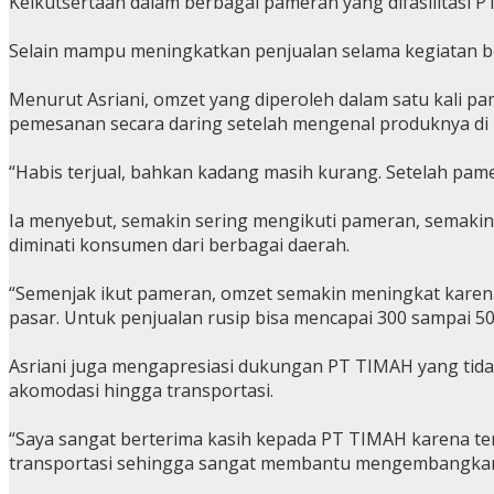
Keikutsertaan dalam berbagai pameran yang difasilitas
Selain mampu meningkatkan penjualan selama kegiatan 
Menurut Asriani, omzet yang diperoleh dalam satu kali p
pemesanan secara daring setelah mengenal produknya di 
“Habis terjual, bahkan kadang masih kurang. Setelah pam
Ia menyebut, semakin sering mengikuti pameran, semakin l
diminati konsumen dari berbagai daerah.
“Semenjak ikut pameran, omzet semakin meningkat karen
pasar. Untuk penjualan rusip bisa mencapai 300 sampai 500
Asriani juga mengapresiasi dukungan PT TIMAH yang tida
akomodasi hingga transportasi.
“Saya sangat berterima kasih kepada PT TIMAH karena ter
transportasi sehingga sangat membantu mengembangkan 