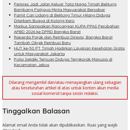
Perpres Jadi Jalan Keluar Tata Niaga Timah Belitung,
Bambang Patijaya Minta Masyarakat Bersabar
Pamit Cari Udang di Belitung Timur Hilang Diduga
Diterkam Buaya di Kolong Kero
Markus Sampaikan Rancangan KUPA-PPAS Perubahan
APBD 2026 ke DPRD Bangka Barat
Raperda Pajak dan Retribusi Direvisi, Bangka Barat
Tambah Objek Retribusi Baru
HUT ke-50 PT Timah Hadirkan Layanan Kesehatan Gratis
untuk Masyarakat Jakarta
Polisi Selidiki Temuan Diduga Tengkorak Manusia di
Kecamatan Jebus
Dilarang mengambil dan/atau menayangkan ulang sebagian
atau keseluruhan artikel di atas untuk konten akun media
sosial komersil tanpa seizin redaksi.
Tinggalkan Balasan
Alamat email Anda tidak akan dipublikasikan.
Ruas yang wajib