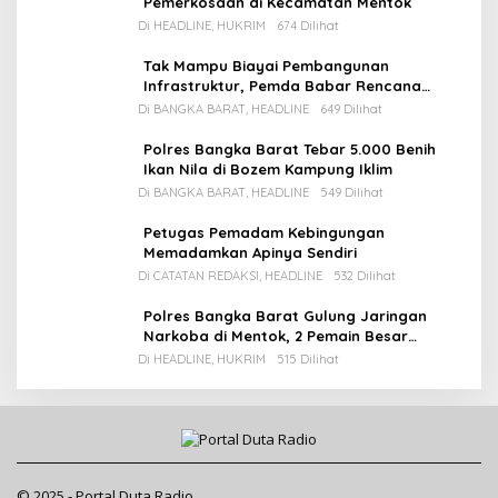
Pemerkosaan di Kecamatan Mentok
Di HEADLINE, HUKRIM
674 Dilihat
Tak Mampu Biayai Pembangunan
Infrastruktur, Pemda Babar Rencana
Utang Rp65 M
Di BANGKA BARAT, HEADLINE
649 Dilihat
Polres Bangka Barat Tebar 5.000 Benih
Ikan Nila di Bozem Kampung Iklim
Di BANGKA BARAT, HEADLINE
549 Dilihat
Petugas Pemadam Kebingungan
Memadamkan Apinya Sendiri
Di CATATAN REDAKSI, HEADLINE
532 Dilihat
Polres Bangka Barat Gulung Jaringan
Narkoba di Mentok, 2 Pemain Besar
Diamankan, 1 Bandar Masih Buron
Di HEADLINE, HUKRIM
515 Dilihat
© 2025 - Portal Duta Radio