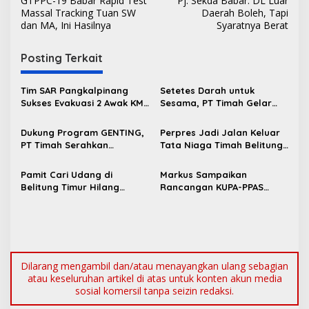
GTPPC-19 Babar Rapid Test
Pj. Sekda Babar: DL Luar
a
Massal Tracking Tuan SW
Daerah Boleh, Tapi
v
dan MA, Ini Hasilnya
Syaratnya Berat
i
Posting Terkait
g
a
Tim SAR Pangkalpinang
Setetes Darah untuk
s
Sukses Evakuasi 2 Awak KM
Sesama, PT Timah Gelar
Nadira yang Kandas di
Donor Darah HUT ke-50 di
i
Pantai Pukan
Jakarta
Dukung Program GENTING,
Perpres Jadi Jalan Keluar
p
PT Timah Serahkan
Tata Niaga Timah Belitung,
Bantuan Rumah Layak Huni
Bambang Patijaya Minta
o
untuk Cegah Stunting
Masyarakat Bersabar
Pamit Cari Udang di
Markus Sampaikan
s
Belitung Timur Hilang
Rancangan KUPA-PPAS
Diduga Diterkam Buaya di
Perubahan APBD 2026 ke
Kolong Kero
DPRD Bangka Barat
Dilarang mengambil dan/atau menayangkan ulang sebagian
atau keseluruhan artikel di atas untuk konten akun media
sosial komersil tanpa seizin redaksi.