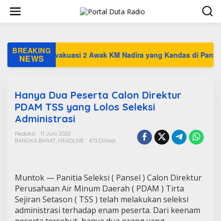
L
e
w
a
t
i
BREAKING
Sukses Evakuasi 2 Awak KM Nadira yang Kandas di Pantai Pukan
k
NEWS
e
k
o
n
Hanya Dua Peserta Calon Direktur
t
PDAM TSS yang Lolos Seleksi
e
Administrasi
n
Redaksi
11 Juni 2020
BANGKA BARAT
,
HEADLINE
473 Dilihat
Muntok — Panitia Seleksi ( Pansel ) Calon Direktur
Perusahaan Air Minum Daerah ( PDAM ) Tirta
Sejiran Setason ( TSS ) telah melakukan seleksi
administrasi terhadap enam peserta. Dari keenam