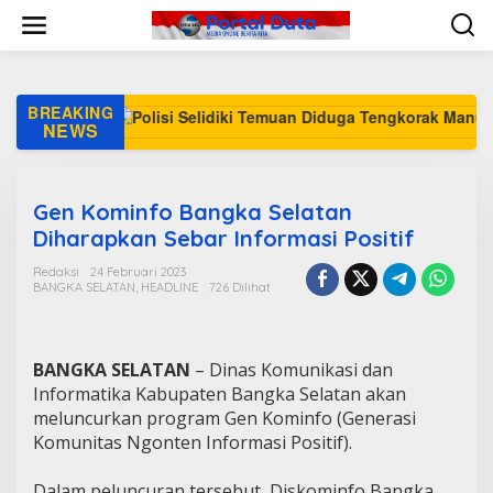
L
e
w
a
t
i
BREAKING
k
NEWS
e
k
o
n
Gen Kominfo Bangka Selatan
t
Diharapkan Sebar Informasi Positif
e
n
Redaksi
24 Februari 2023
BANGKA SELATAN
,
HEADLINE
726 Dilihat
BANGKA SELATAN
– Dinas Komunikasi dan
Informatika Kabupaten Bangka Selatan akan
meluncurkan program Gen Kominfo (Generasi
Komunitas Ngonten Informasi Positif).
Dalam peluncuran tersebut, Diskominfo Bangka