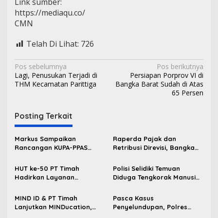
Link sumber:
https://mediaqu.co/
CMN
Telah Di Lihat:
726
N
Pos sebelumnya
Pos berikutnya
Lagi, Penusukan Terjadi di
Persiapan Porprov VI di
a
THM Kecamatan Parittiga
Bangka Barat Sudah di Atas
v
65 Persen
i
Posting Terkait
g
a
Markus Sampaikan
Raperda Pajak dan
s
Rancangan KUPA-PPAS
Retribusi Direvisi, Bangka
Perubahan APBD 2026 ke
Barat Tambah Objek
i
DPRD Bangka Barat
Retribusi Baru
HUT ke-50 PT Timah
Polisi Selidiki Temuan
p
Hadirkan Layanan
Diduga Tengkorak Manusia
Kesehatan Gratis untuk
di Kecamatan Jebus
o
Masyarakat Jakarta
MIND ID & PT Timah
Pasca Kasus
s
Lanjutkan MINDucation,
Penyelundupan, Polres
Bekali Siswa Pemali
Bangka Barat Perkuat