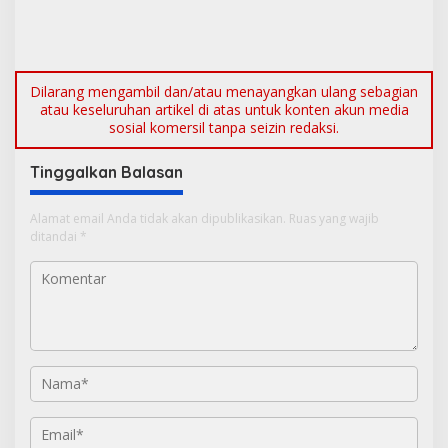
Boarding School Raih
Sinergi Pengamanan di
Kampus Impian
Pelabuhan Tanjung Kalian
Dilarang mengambil dan/atau menayangkan ulang sebagian
atau keseluruhan artikel di atas untuk konten akun media
sosial komersil tanpa seizin redaksi.
Tinggalkan Balasan
Alamat email Anda tidak akan dipublikasikan.
Ruas yang wajib
ditandai
*