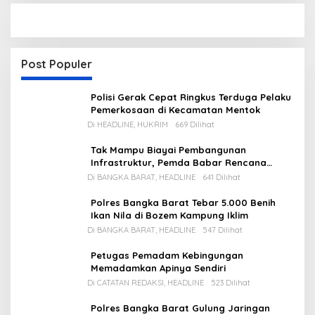
Post Populer
Polisi Gerak Cepat Ringkus Terduga Pelaku
Pemerkosaan di Kecamatan Mentok
Di HEADLINE, HUKRIM
669 Dilihat
Tak Mampu Biayai Pembangunan
Infrastruktur, Pemda Babar Rencana
Utang Rp65 M
Di BANGKA BARAT, HEADLINE
641 Dilihat
Polres Bangka Barat Tebar 5.000 Benih
Ikan Nila di Bozem Kampung Iklim
Di BANGKA BARAT, HEADLINE
547 Dilihat
Petugas Pemadam Kebingungan
Memadamkan Apinya Sendiri
Di CATATAN REDAKSI, HEADLINE
523 Dilihat
Polres Bangka Barat Gulung Jaringan