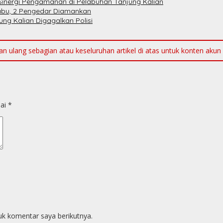
Sinergi Pengamanan di Pelabuhan Tanjung Kalian
Sabu, 2 Pengedar Diamankan
ng Kalian Digagalkan Polisi
ulang sebagian atau keseluruhan artikel di atas untuk konten akun me
dai
*
uk komentar saya berikutnya.