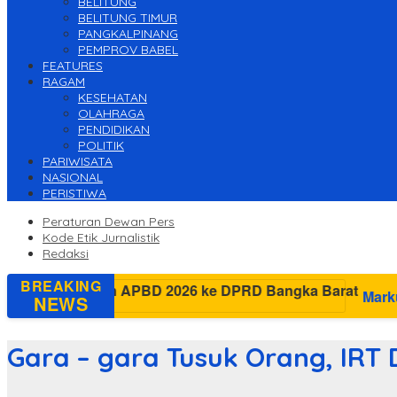
BELITUNG
BELITUNG TIMUR
PANGKALPINANG
PEMPROV BABEL
FEATURES
RAGAM
KESEHATAN
OLAHRAGA
PENDIDIKAN
POLITIK
PARIWISATA
NASIONAL
PERISTIWA
Peraturan Dewan Pers
Kode Etik Jurnalistik
Redaksi
BREAKING
Markus Sampaikan Rancanga
NEWS
Gara – gara Tusuk Orang, IRT D