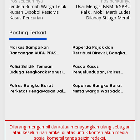
N
Pos sebelumnya
Pos berikutnya
Jendela Rumah Warga Teluk
Usai Mengisi BBM di SPBU
a
Rubiah Dibobol Residivis
Pal 6, Mobil Mardi Ludes
v
Kasus Pencurian
Dilahap Si Jago Merah
i
Posting Terkait
g
a
Markus Sampaikan
Raperda Pajak dan
s
Rancangan KUPA-PPAS
Retribusi Direvisi, Bangka
Perubahan APBD 2026 ke
Barat Tambah Objek
i
DPRD Bangka Barat
Retribusi Baru
Polisi Selidiki Temuan
Pasca Kasus
p
Diduga Tengkorak Manusia
Penyelundupan, Polres
di Kecamatan Jebus
Bangka Barat Perkuat
o
Sinergi Pengamanan di
Polres Bangka Barat
Kapolres Bangka Barat
s
Pelabuhan Tanjung Kalian
Perketat Pengawasan Jalur
Minta Warga Waspada
Laut, Pastikan Tak Ada
Karhutla dan Segera
Timah Ilegal Keluar dari
Laporkan Titik Api
Babel
Dilarang mengambil dan/atau menayangkan ulang sebagian
atau keseluruhan artikel di atas untuk konten akun media
sosial komersil tanpa seizin redaksi.