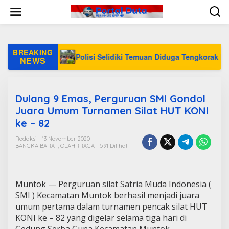
L
e
w
a
t
i
BREAKING
Jakarta
Polisi Selidiki Temuan Diduga Tengkorak Manusi
k
NEWS
e
k
o
n
Dulang 9 Emas, Perguruan SMI Gondol
t
Juara Umum Turnamen Silat HUT KONI
e
ke – 82
n
Redaksi
13 November 2020
BANGKA BARAT
,
OLAHRRAGA
591 Dilihat
Muntok — Perguruan silat Satria Muda Indonesia (
SMI ) Kecamatan Muntok berhasil menjadi juara
umum pertama dalam turnamen pencak silat HUT
KONI ke – 82 yang digelar selama tiga hari di