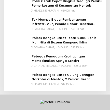
Polisi Gerak Cepat Ringkus Terduga Pelaku
Pemerkosaan di Kecamatan Mentok
Di HEADLINE, HUKRIM
669 Dilihat
Tak Mampu Biayai Pembangunan
Infrastruktur, Pemda Babar Rencana
Utang Rp65 M
Di BANGKA BARAT, HEADLINE
641 Dilihat
Polres Bangka Barat Tebar 5.000 Benih
Ikan Nila di Bozem Kampung Iklim
Di BANGKA BARAT, HEADLINE
547 Dilihat
Petugas Pemadam Kebingungan
Memadamkan Apinya Sendiri
Di CATATAN REDAKSI, HEADLINE
523 Dilihat
Polres Bangka Barat Gulung Jaringan
Narkoba di Mentok, 2 Pemain Besar
Diamankan, 1 Bandar Masih Buron
Di HEADLINE, HUKRIM
514 Dilihat