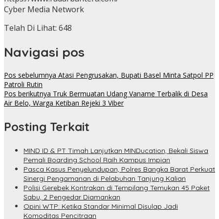
Cyber Media Network
Telah Di Lihat:
648
Navigasi pos
Pos sebelumnya
Atasi Pengrusakan, Bupati Basel Minta Satpol PP
Patroli Rutin
Pos berikutnya
Truk Bermuatan Udang Vaname Terbalik di Desa
Air Belo, Warga Ketiban Rejeki 3 Viber
Posting Terkait
MIND ID & PT Timah Lanjutkan MINDucation, Bekali Siswa
Pemali Boarding School Raih Kampus Impian
Pasca Kasus Penyelundupan, Polres Bangka Barat Perkuat
Sinergi Pengamanan di Pelabuhan Tanjung Kalian
Polisi Gerebek Kontrakan di Tempilang Temukan 45 Paket
Sabu, 2 Pengedar Diamankan
Opini WTP: Ketika Standar Minimal Disulap Jadi
Komoditas Pencitraan