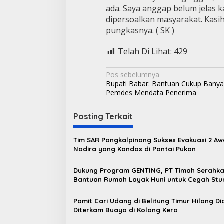
ada. Saya anggap belum jelas ka
dipersoalkan masyarakat. Kasi
pungkasnya. ( SK )
Telah Di Lihat:
429
N
Pos sebelumnya
Bupati Babar: Bantuan Cukup Banya
a
Pemdes Mendata Penerima
v
i
Posting Terkait
g
Tim SAR Pangkalpinang Sukses Evakuasi 2 A
a
Nadira yang Kandas di Pantai Pukan
s
Dukung Program GENTING, PT Timah Serahk
i
Bantuan Rumah Layak Huni untuk Cegah Stu
p
o
Pamit Cari Udang di Belitung Timur Hilang D
Diterkam Buaya di Kolong Kero
s