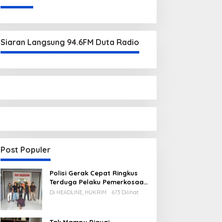
Siaran Langsung 94.6FM Duta Radio
Post Populer
Polisi Gerak Cepat Ringkus
Terduga Pelaku Pemerkosaan
di Kecamatan Mentok
Di HEADLINE, HUKRIM
673 Dilihat