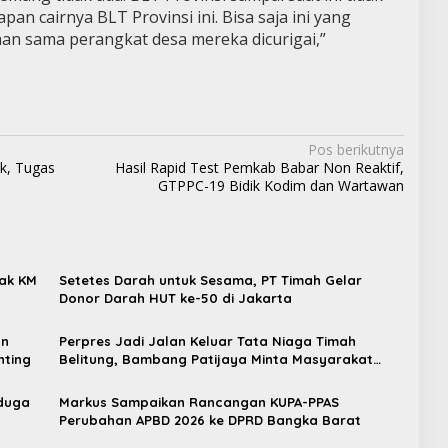
pan cairnya BLT Provinsi ini. Bisa saja ini yang
han sama perangkat desa mereka dicurigai,”
Pos berikutnya
k, Tugas
Hasil Rapid Test Pemkab Babar Non Reaktif,
GTPPC-19 Bidik Kodim dan Wartawan
wak KM
Setetes Darah untuk Sesama, PT Timah Gelar
Donor Darah HUT ke-50 di Jakarta
an
Perpres Jadi Jalan Keluar Tata Niaga Timah
nting
Belitung, Bambang Patijaya Minta Masyarakat
Bersabar
iduga
Markus Sampaikan Rancangan KUPA-PPAS
Perubahan APBD 2026 ke DPRD Bangka Barat