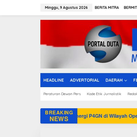
L
e
Minggu, 9 Agustus 2026
BERITA MITRA
BERMI
w
a
t
i
k
e
k
o
n
t
e
n
HEADLINE
ADVERTORIAL
DAERAH
F
Peraturan Dewan Pers
Kode Etik Jurnalistik
Reda
BREAKING
ah Perkuat Sinergi P4GN di Wilayah Operasional
NEWS