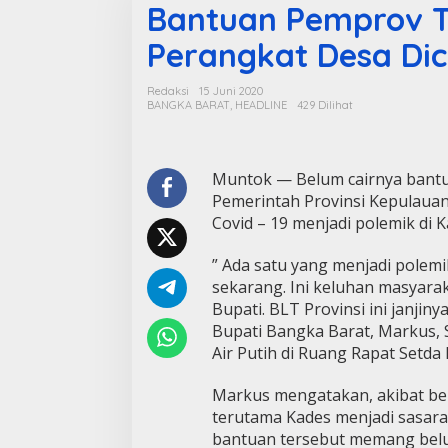
Bantuan Pemprov T
Perangkat Desa Di
Redaksi
15 Juni 2020
BANGKA BARAT
,
HEADLINE
429 Dilihat
Muntok — Belum cairnya bantuan
Pemerintah Provinsi Kepulaua
Covid – 19 menjadi polemik di
” Ada satu yang menjadi polemi
sekarang. Ini keluhan masyara
Bupati. BLT Provinsi ini janjiny
Bupati Bangka Barat, Markus, 
Air Putih di Ruang Rapat Setda
Markus mengatakan, akibat bel
terutama Kades menjadi sasar
bantuan tersebut memang belu