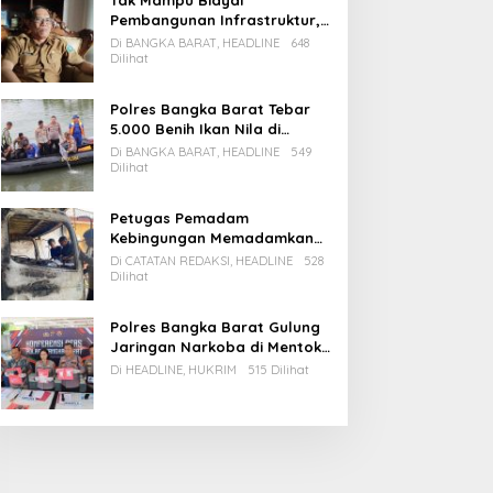
Tak Mampu Biayai
Pembangunan Infrastruktur,
Pemda Babar Rencana Utang
Di BANGKA BARAT, HEADLINE
648
Rp65 M
Dilihat
Polres Bangka Barat Tebar
5.000 Benih Ikan Nila di
Bozem Kampung Iklim
Di BANGKA BARAT, HEADLINE
549
Dilihat
Petugas Pemadam
Kebingungan Memadamkan
Apinya Sendiri
Di CATATAN REDAKSI, HEADLINE
528
Dilihat
Polres Bangka Barat Gulung
Jaringan Narkoba di Mentok,
2 Pemain Besar Diamankan, 1
Di HEADLINE, HUKRIM
515 Dilihat
Bandar Masih Buron