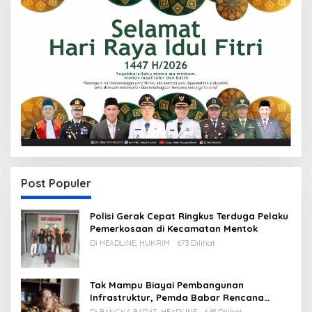
Post Populer
Polisi Gerak Cepat Ringkus Terduga Pelaku
Pemerkosaan di Kecamatan Mentok
Di HEADLINE, HUKRIM
673 Dilihat
Tak Mampu Biayai Pembangunan
Infrastruktur, Pemda Babar Rencana
Utang Rp65 M
Di BANGKA BARAT, HEADLINE
648 Dilihat