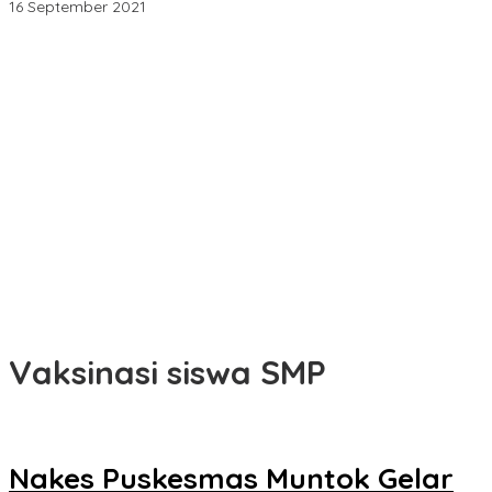
16 September 2021
Perpres Jadi Jalan Keluar Tata Niaga Timah Belitung, Bambang
Patijaya Minta Masyarakat Bersabar
Pamit Cari Udang di Belitung Timur Hilang Diduga Diterkam
Buaya di Kolong Kero
Markus Sampaikan Rancangan KUPA-PPAS Perubahan APBD
2026 ke DPRD Bangka Barat
Raperda Pajak dan Retribusi Direvisi, Bangka Barat Tambah
Objek Retribusi Baru
HUT ke-50 PT Timah Hadirkan Layanan Kesehatan Gratis untuk
Masyarakat Jakarta
Vaksinasi siswa SMP
Nakes Puskesmas Muntok Gelar