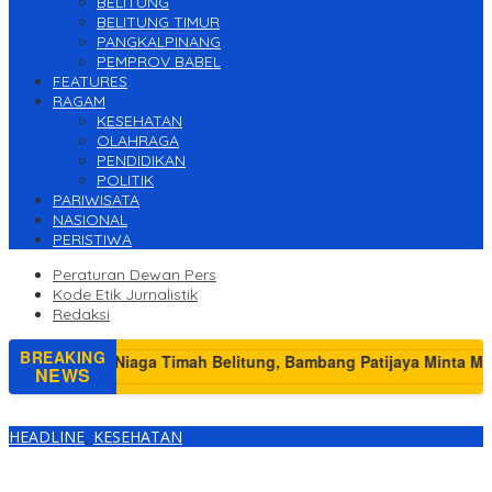
BELITUNG
BELITUNG TIMUR
PANGKALPINANG
PEMPROV BABEL
FEATURES
RAGAM
KESEHATAN
OLAHRAGA
PENDIDIKAN
POLITIK
PARIWISATA
NASIONAL
PERISTIWA
Peraturan Dewan Pers
Kode Etik Jurnalistik
Redaksi
BREAKING
NEWS
HEADLINE
,
KESEHATAN
Nakes Puskesmas Muntok Gelar Vaksinasi di SMPN 6 Tanjung
Punai