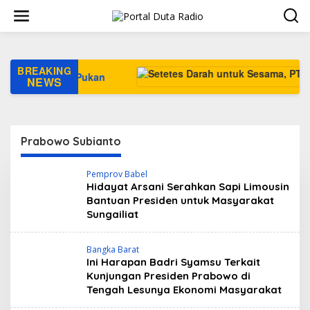
L
e
w
a
t
i
BREAKING
i Pantai Pukan
k
NEWS
e
k
o
n
Prabowo Subianto
t
e
n
Pemprov Babel
Hidayat Arsani Serahkan Sapi Limousin
Bantuan Presiden untuk Masyarakat
Sungailiat
Bangka Barat
Ini Harapan Badri Syamsu Terkait
Kunjungan Presiden Prabowo di
Tengah Lesunya Ekonomi Masyarakat