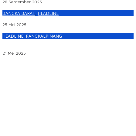
28 September 2025
BANGKA BARAT
,
HEADLINE
Karaoke Pelangi Disisir Polisi, Tidak Ditemukan Barang Terlarang
25 Mei 2025
HEADLINE
,
PANGKALPINANG
Perangi Narkoba, Pemkot Pangkalpinang Perkuat Sinergi
dengan BNN Lewat Forum P4GN
21 Mei 2025
Markus Sampaikan Rancangan KUPA-PPAS Perubahan APBD
2026 ke DPRD Bangka Barat
Raperda Pajak dan Retribusi Direvisi, Bangka Barat Tambah
Objek Retribusi Baru
HUT ke-50 PT Timah Hadirkan Layanan Kesehatan Gratis untuk
Masyarakat Jakarta
Polisi Selidiki Temuan Diduga Tengkorak Manusia di Kecamatan
Jebus
MIND ID & PT Timah Lanjutkan MINDucation, Bekali Siswa Pemali