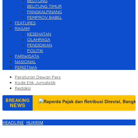
BELITUNG
BELITUNG TIMUR
PANGKALPINANG
PEMPROV BABEL
FEATURES
RAGAM
KESEHATAN
OLAHRAGA
PENDIDIKAN
POLITIK
PARIWISATA
NASIONAL
PERISTIWA
Peraturan Dewan Pers
Kode Etik Jurnalistik
Redaksi
BREAKING
NEWS
HEADLINE
,
HUKRIM
Rumah Kosong di Sungai Baru Dibobol Maling yang Kecanduan
Narkoba dan Judi Online