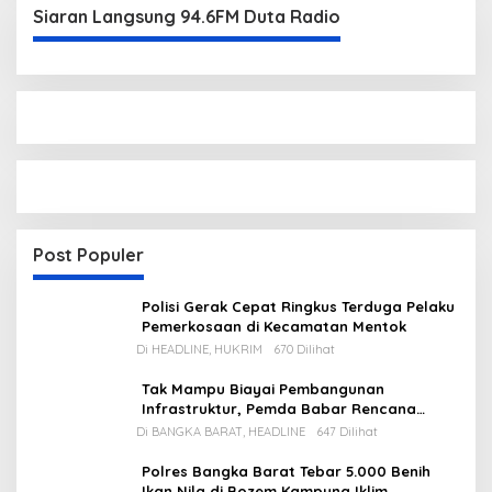
Siaran Langsung 94.6FM Duta Radio
Post Populer
Polisi Gerak Cepat Ringkus Terduga Pelaku
Pemerkosaan di Kecamatan Mentok
Di HEADLINE, HUKRIM
670 Dilihat
Tak Mampu Biayai Pembangunan
Infrastruktur, Pemda Babar Rencana
Utang Rp65 M
Di BANGKA BARAT, HEADLINE
647 Dilihat
Polres Bangka Barat Tebar 5.000 Benih
Ikan Nila di Bozem Kampung Iklim