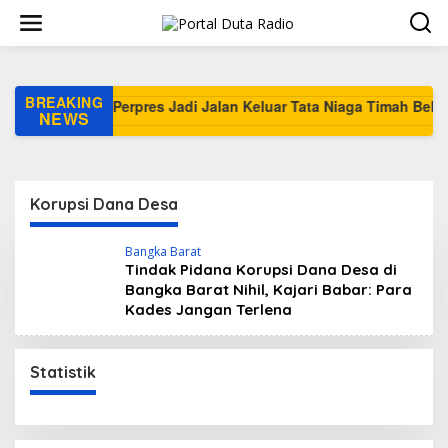
L
e
w
a
t
i
BREAKING
ional
k
NEWS
e
k
o
n
Korupsi Dana Desa
t
e
n
Bangka Barat
Tindak Pidana Korupsi Dana Desa di
Bangka Barat Nihil, Kajari Babar: Para
Kades Jangan Terlena
Statistik