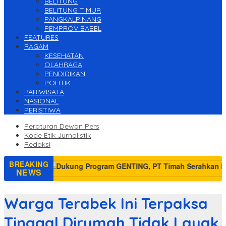
BELITUNG
BELITUNG TIMUR
PANGKALPINANG
PEMPROV BABEL
FEATURES
RAGAM
KESEHATAN
OLAHRAGA
PENDIDIKAN
POLITIK
PARIWISATA
NASIONAL
PERISTIWA
Peraturan Dewan Pers
Kode Etik Jurnalistik
Redaksi
BREAKING
NEWS
Warga Terabek Ini Terpaksa
Tinggal Dirumah Tidak Layak