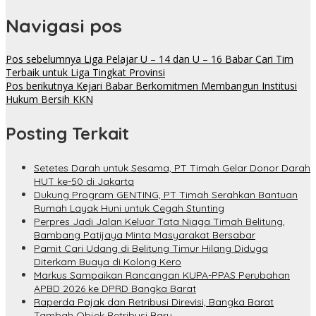
Navigasi pos
Pos sebelumnya
Liga Pelajar U – 14 dan U – 16 Babar Cari Tim
Terbaik untuk Liga Tingkat Provinsi
Pos berikutnya
Kejari Babar Berkomitmen Membangun Institusi
Hukum Bersih KKN
Posting Terkait
Setetes Darah untuk Sesama, PT Timah Gelar Donor Darah
HUT ke-50 di Jakarta
Dukung Program GENTING, PT Timah Serahkan Bantuan
Rumah Layak Huni untuk Cegah Stunting
Perpres Jadi Jalan Keluar Tata Niaga Timah Belitung,
Bambang Patijaya Minta Masyarakat Bersabar
Pamit Cari Udang di Belitung Timur Hilang Diduga
Diterkam Buaya di Kolong Kero
Markus Sampaikan Rancangan KUPA-PPAS Perubahan
APBD 2026 ke DPRD Bangka Barat
Raperda Pajak dan Retribusi Direvisi, Bangka Barat
Tambah Objek Retribusi Baru