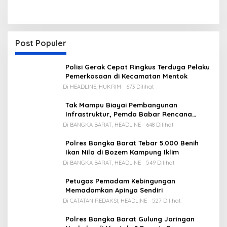
Post Populer
Polisi Gerak Cepat Ringkus Terduga Pelaku
Pemerkosaan di Kecamatan Mentok
Di HEADLINE, HUKRIM
673 Dilihat
Tak Mampu Biayai Pembangunan
Infrastruktur, Pemda Babar Rencana
Utang Rp65 M
Di BANGKA BARAT, HEADLINE
648 Dilihat
Polres Bangka Barat Tebar 5.000 Benih
Ikan Nila di Bozem Kampung Iklim
Di BANGKA BARAT, HEADLINE
549 Dilihat
Petugas Pemadam Kebingungan
Memadamkan Apinya Sendiri
Di CATATAN REDAKSI, HEADLINE
527 Dilihat
Polres Bangka Barat Gulung Jaringan