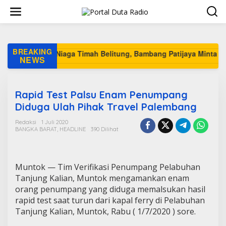
L
e
w
a
t
i
BREAKING
k
NEWS
e
k
o
Rapid Test Palsu Enam Penumpang
n
t
Diduga Ulah Pihak Travel Palembang
e
n
Redaksi
1 Juli 2020
BANGKA BARAT
,
HEADLINE
390 Dilihat
Muntok — Tim Verifikasi Penumpang Pelabuhan
Tanjung Kalian, Muntok mengamankan enam
orang penumpang yang diduga memalsukan hasil
rapid test saat turun dari kapal ferry di Pelabuhan
Tanjung Kalian, Muntok, Rabu ( 1/7/2020 ) sore.