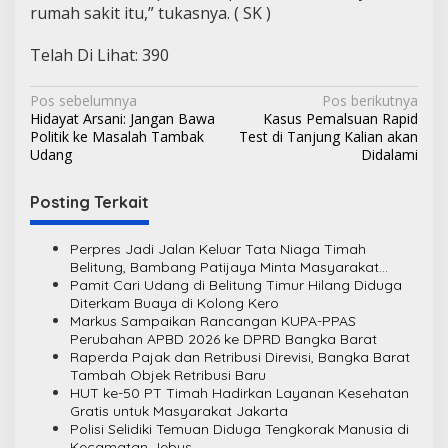
rumah sakit itu,” tukasnya. ( SK )
Telah Di Lihat:
390
N
Pos sebelumnya
Pos berikutnya
Hidayat Arsani: Jangan Bawa
Kasus Pemalsuan Rapid
a
Politik ke Masalah Tambak
Test di Tanjung Kalian akan
v
Udang
Didalami
i
Posting Terkait
g
a
Perpres Jadi Jalan Keluar Tata Niaga Timah
s
Belitung, Bambang Patijaya Minta Masyarakat
Bersabar
Pamit Cari Udang di Belitung Timur Hilang Diduga
i
Diterkam Buaya di Kolong Kero
Markus Sampaikan Rancangan KUPA-PPAS
p
Perubahan APBD 2026 ke DPRD Bangka Barat
o
Raperda Pajak dan Retribusi Direvisi, Bangka Barat
Tambah Objek Retribusi Baru
s
HUT ke-50 PT Timah Hadirkan Layanan Kesehatan
Gratis untuk Masyarakat Jakarta
Polisi Selidiki Temuan Diduga Tengkorak Manusia di
Kecamatan Jebus