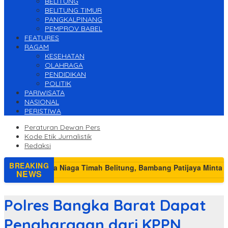
BELITUNG
BELITUNG TIMUR
PANGKALPINANG
PEMPROV BABEL
FEATURES
RAGAM
KESEHATAN
OLAHRAGA
PENDIDIKAN
POLITIK
PARIWISATA
NASIONAL
PERISTIWA
Peraturan Dewan Pers
Kode Etik Jurnalistik
Redaksi
BREAKING
NEWS
Polres Bangka Barat Dapat
Penghargaan dari KPPN