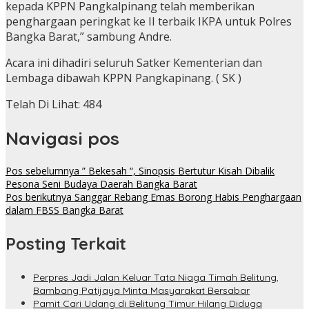
kepada KPPN Pangkalpinang telah memberikan
penghargaan peringkat ke II terbaik IKPA untuk Polres
Bangka Barat,” sambung Andre.
Acara ini dihadiri seluruh Satker Kementerian dan
Lembaga dibawah KPPN Pangkapinang. ( SK )
Telah Di Lihat:
484
Navigasi pos
Pos sebelumnya
” Bekesah “, Sinopsis Bertutur Kisah Dibalik
Pesona Seni Budaya Daerah Bangka Barat
Pos berikutnya
Sanggar Rebang Emas Borong Habis Penghargaan
dalam FBSS Bangka Barat
Posting Terkait
Perpres Jadi Jalan Keluar Tata Niaga Timah Belitung,
Bambang Patijaya Minta Masyarakat Bersabar
Pamit Cari Udang di Belitung Timur Hilang Diduga