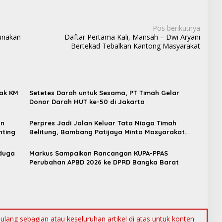
Pos berikutnya
unakan
Daftar Pertama Kali, Mansah – Dwi Aryani
Bertekad Tebalkan Kantong Masyarakat
wak KM
Setetes Darah untuk Sesama, PT Timah Gelar
Donor Darah HUT ke-50 di Jakarta
an
Perpres Jadi Jalan Keluar Tata Niaga Timah
nting
Belitung, Bambang Patijaya Minta Masyarakat
Bersabar
iduga
Markus Sampaikan Rancangan KUPA-PPAS
Perubahan APBD 2026 ke DPRD Bangka Barat
ang sebagian atau keseluruhan artikel di atas untuk konten