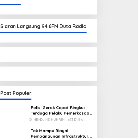
Siaran Langsung 94.6FM Duta Radio
Post Populer
Polisi Gerak Cepat Ringkus
Terduga Pelaku Pemerkosaan
di Kecamatan Mentok
Di HEADLINE, HUKRIM
673 Dilihat
Tak Mampu Biayai
Pembangunan Infrastruktur,