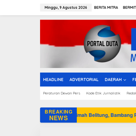
L
e
Minggu, 9 Agustus 2026
BERITA MITRA
BERMI
w
a
t
i
k
e
k
o
n
t
e
n
HEADLINE
ADVERTORIAL
DAERAH
F
Peraturan Dewan Pers
Kode Etik Jurnalistik
Reda
BREAKING
uar Tata Niaga Timah Belitung, Bambang Patijaya Minta Mas
NEWS