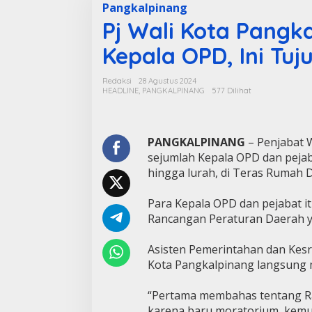
Pangkalpinang
Pj Wali Kota Pang
Kepala OPD, Ini Tu
Redaksi
28 Agustus 2024
HEADLINE
,
PANGKALPINANG
577 Dilihat
PANGKALPINANG
– Penjabat 
sejumlah Kepala OPD dan pejab
hingga lurah, di Teras Rumah D
Para Kepala OPD dan pejabat i
Rancangan Peraturan Daerah y
Asisten Pemerintahan dan Kes
Kota Pangkalpinang langsung m
“Pertama membahas tentang Rap
karena baru moratorium, kemu