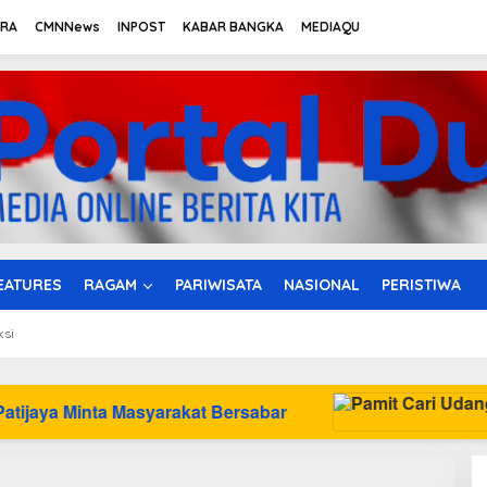
TRA
CMNNews
INPOST
KABAR BANGKA
MEDIAQU
EATURES
RAGAM
PARIWISATA
NASIONAL
PERISTIWA
ksi
yarakat Bersabar