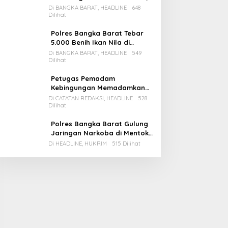
Pemda Babar Rencana Utang
Di BANGKA BARAT, HEADLINE
648
Dilihat
Rp65 M
Polres Bangka Barat Tebar
5.000 Benih Ikan Nila di
Bozem Kampung Iklim
Di BANGKA BARAT, HEADLINE
549
Dilihat
Petugas Pemadam
Kebingungan Memadamkan
Apinya Sendiri
Di CATATAN REDAKSI, HEADLINE
528
Dilihat
Polres Bangka Barat Gulung
Jaringan Narkoba di Mentok,
2 Pemain Besar Diamankan, 1
Di HEADLINE, HUKRIM
515 Dilihat
Bandar Masih Buron