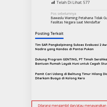
Telah Di Lihat:
577
N
Pos sebelumnya
Bawaslu Warning Petahana Tidak G
a
Fasilitas Negara saat Mendaftar
v
i
Posting Terkait
g
Tim SAR Pangkalpinang Sukses Evakuasi 2 A
a
Nadira yang Kandas di Pantai Pukan
s
Dukung Program GENTING, PT Timah Serahk
i
Bantuan Rumah Layak Huni untuk Cegah Stu
p
o
Pamit Cari Udang di Belitung Timur Hilang D
Diterkam Buaya di Kolong Kero
s
Dilarang mengambil dan/atau menayangkan ul