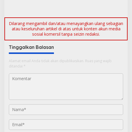
Masyarakat Jakarta
Dilarang mengambil dan/atau menayangkan ulang sebagian
atau keseluruhan artikel di atas untuk konten akun media
sosial komersil tanpa seizin redaksi.
Tinggalkan Balasan
Alamat email Anda tidak akan dipublikasikan.
Ruas yang wajib
ditandai
*