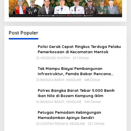
Post Populer
Polisi Gerak Cepat Ringkus Terduga Pelaku
Pemerkosaan di Kecamatan Mentok
Di HEADLINE, HUKRIM
671 Dilihat
Tak Mampu Biayai Pembangunan
Infrastruktur, Pemda Babar Rencana
Utang Rp65 M
Di BANGKA BARAT, HEADLINE
648 Dilihat
Polres Bangka Barat Tebar 5.000 Benih
Ikan Nila di Bozem Kampung Iklim
Di BANGKA BARAT, HEADLINE
549 Dilihat
Petugas Pemadam Kebingungan
Memadamkan Apinya Sendiri
Di CATATAN REDAKSI, HEADLINE
527 Dilihat