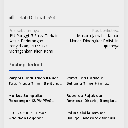
Telah Di Lihat:
554
N
Pos sebelumnya
Pos berikutnya
JPU Panggil 5 Saksi Terkait
Makam Jamal di Kebun
a
Kasus Perintangan
Nanas Dibongkar Polisi, Ini
v
Penyidikan, PH : Saksi
Tujuannya
Meringankan Klien Kami
i
g
Posting Terkait
a
s
Perpres Jadi Jalan Keluar
Pamit Cari Udang di
Tata Niaga Timah Belitung,
Belitung Timur Hilang
i
Bambang Patijaya Minta
Diduga Diterkam Buaya di
p
Masyarakat Bersabar
Kolong Kero
Markus Sampaikan
Raperda Pajak dan
Rancangan KUPA-PPAS
Retribusi Direvisi, Bangka
o
Perubahan APBD 2026 ke
Barat Tambah Objek
s
DPRD Bangka Barat
Retribusi Baru
HUT ke-50 PT Timah
Polisi Selidiki Temuan
Hadirkan Layanan
Diduga Tengkorak Manusia
Kesehatan Gratis untuk
di Kecamatan Jebus