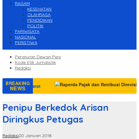
RAGAM
KESEHATAN
OLAHRAGA
PENDIDIKAN
POLITIK
PARIWISATA
NASIONAL
PERISTIWA
Peraturan Dewan Pers
Kode Etik Jurnalistik
Redaksi
BREAKING
ka Barat
NEWS
Penipu Berkedok Arisan
Diringkus Petugas
Redaksi
20 Januari 2018