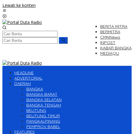
Lewati ke konten
BERITA MITRA
BERMITRA
CMNNews
INPOST
KABAR BANGKA
MEDIAQU
HEADLINE
ADVERTORIAL
DAERAH
BANGKA
BANGKA BARAT
BANGKA SELATAN
BANGKA TENGAH
BELITUNG
BELITUNG TIMUR
PANGKALPINANG
PEMPROV BABEL
FEATURES