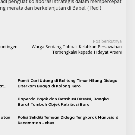
adi penguat kolaborasi strategis dalam mempercepat
 merata dan berkelanjutan di Babel. ( Red )
Pos berikutnya
Kontingen
Warga Serdang Toboali Keluhkan Persawahan
Terbengkalai kepada Hidayat Arsani
Pamit Cari Udang di Belitung Timur Hilang Diduga
at
Diterkam Buaya di Kolong Kero
Raperda Pajak dan Retribusi Direvisi, Bangka
t
Barat Tambah Objek Retribusi Baru
hatan
Polisi Selidiki Temuan Diduga Tengkorak Manusia di
Kecamatan Jebus