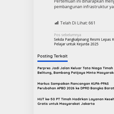
Pertemuan ini diharapkan menj
pembangunan infrastruktur yang
Telah Di Lihat:
661
N
Pos sebelumnya
Sekda Pangkalpinang Resmi Lepas 
a
Pelajar untuk Kejurda 2025
v
i
Posting Terkait
g
Perpres Jadi Jalan Keluar Tata Niaga Timah
a
Belitung, Bambang Patijaya Minta Masyarak
s
Bersabar
Markus Sampaikan Rancangan KUPA-PPAS
i
Perubahan APBD 2026 ke DPRD Bangka Bara
p
o
HUT ke-50 PT Timah Hadirkan Layanan Kese
Gratis untuk Masyarakat Jakarta
s