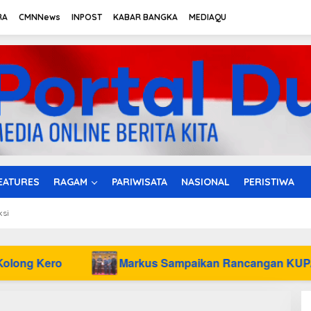
RA
CMNNews
INPOST
KABAR BANGKA
MEDIAQU
EATURES
RAGAM
PARIWISATA
NASIONAL
PERISTIWA
ksi
Markus Sampaikan Rancangan KUPA-PPAS Perubah