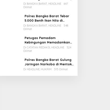
Pemda Babar Rencana Utang
Di BANGKA BARAT, HEADLINE
647
Dilihat
Rp65 M
Polres Bangka Barat Tebar
5.000 Benih Ikan Nila di
Bozem Kampung Iklim
Di BANGKA BARAT, HEADLINE
548
Dilihat
Petugas Pemadam
Kebingungan Memadamkan
Apinya Sendiri
Di CATATAN REDAKSI, HEADLINE
524
Dilihat
Polres Bangka Barat Gulung
Jaringan Narkoba di Mentok,
2 Pemain Besar Diamankan, 1
Di HEADLINE, HUKRIM
515 Dilihat
Bandar Masih Buron