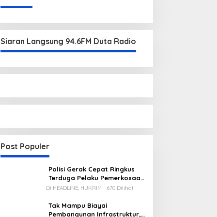
Siaran Langsung 94.6FM Duta Radio
Post Populer
Polisi Gerak Cepat Ringkus
Terduga Pelaku Pemerkosaan
di Kecamatan Mentok
Di HEADLINE, HUKRIM
670 Dilihat
Tak Mampu Biayai
Pembangunan Infrastruktur,