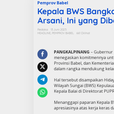
Pemprov Babel
Kepala BWS Bangka
Arsani, Ini yang Di
Redaksi
13 Juni 2025
HEADLINE
,
PEMPROV BABEL
661 Dilihat
PANGKALPINANG
– Gubernur 
menegaskan komitmennya untuk
Provinsi Babel, dan Kementer
dalam rangka mendukung kelanc
Hal tersebut disampaikan Hiday
Wilayah Sungai (BWS) Kepulaua
Kepala Balai di Direktorat PUPR
Menanggapi paparan Kepala B
apresiasinya atas kerja keras d