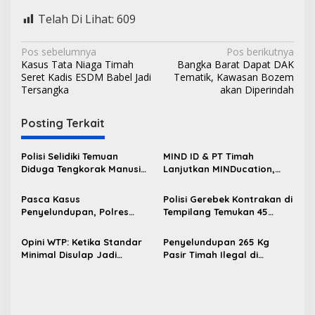
Telah Di Lihat:
609
N
Pos sebelumnya
Pos berikutnya
Kasus Tata Niaga Timah
Bangka Barat Dapat DAK
a
Seret Kadis ESDM Babel Jadi
Tematik, Kawasan Bozem
v
Tersangka
akan Diperindah
i
Posting Terkait
g
a
Polisi Selidiki Temuan
MIND ID & PT Timah
s
Diduga Tengkorak Manusia
Lanjutkan MINDucation,
di Kecamatan Jebus
Bekali Siswa Pemali
i
Boarding School Raih
Pasca Kasus
Polisi Gerebek Kontrakan di
p
Kampus Impian
Penyelundupan, Polres
Tempilang Temukan 45
Bangka Barat Perkuat
Paket Sabu, 2 Pengedar
o
Sinergi Pengamanan di
Diamankan
Opini WTP: Ketika Standar
Penyelundupan 265 Kg
s
Pelabuhan Tanjung Kalian
Minimal Disulap Jadi
Pasir Timah Ilegal di
Komoditas Pencitraan
Pelabuhan Tanjung Kalian
Digagalkan Polisi