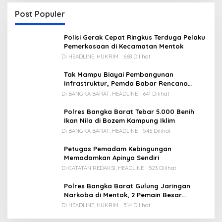
Post Populer
Polisi Gerak Cepat Ringkus Terduga Pelaku
Pemerkosaan di Kecamatan Mentok
Di HEADLINE, HUKRIM
668 Dilihat
Tak Mampu Biayai Pembangunan
Infrastruktur, Pemda Babar Rencana
Utang Rp65 M
Di BANGKA BARAT, HEADLINE
641 Dilihat
Polres Bangka Barat Tebar 5.000 Benih
Ikan Nila di Bozem Kampung Iklim
Di BANGKA BARAT, HEADLINE
546 Dilihat
Petugas Pemadam Kebingungan
Memadamkan Apinya Sendiri
Di CATATAN REDAKSI, HEADLINE
523 Dilihat
Polres Bangka Barat Gulung Jaringan
Narkoba di Mentok, 2 Pemain Besar
Diamankan, 1 Bandar Masih Buron
Di HEADLINE, HUKRIM
514 Dilihat