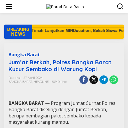
L
e
w
a
t
i
BREAKING
k
NEWS
e
k
o
n
Bangka Barat
t
Jum’at Berkah, Polres Bangka Barat
e
Kucur Sembako di Warung Kopi
n
Redaksi
27 April 2024
BANGKA BARAT
,
HEADLINE
609 Dilihat
BANGKA BARAT
— Program Jum’at Curhat Polres
Bangka Barat diselingi dengan Jum’at Berkah,
berupa pembagian paket sembako kepada
masyarakat kurang mampu.