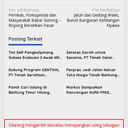
N
Pos sebelumnya
Pos berikutnya
Pemkab, Forkopimda dan
Jatuh dari Gedung Walet,
a
Masyarakat Babar Gotong –
Buruh Bangunan Kehilangan
v
Royong Bersihkan Pasar
Nyawa
i
Posting Terkait
g
a
Tim SAR Pangkalpinang
Setetes Darah untuk
s
Sukses Evakuasi 2 Awak KM
Sesama, PT Timah Gelar
Nadira yang Kandas di
Donor Darah HUT ke-50 di
i
Pantai Pukan
Jakarta
Dukung Program GENTING,
Perpres Jadi Jalan Keluar
p
PT Timah Serahkan
Tata Niaga Timah Belitung,
Bantuan Rumah Layak Huni
Bambang Patijaya Minta
o
untuk Cegah Stunting
Masyarakat Bersabar
Pamit Cari Udang di
Markus Sampaikan
s
Belitung Timur Hilang
Rancangan KUPA-PPAS
Diduga Diterkam Buaya di
Perubahan APBD 2026 ke
Kolong Kero
DPRD Bangka Barat
Dilarang mengambil dan/atau menayangkan ulang sebagian