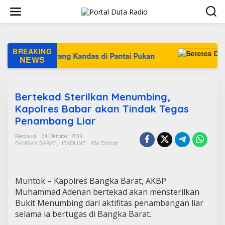
L
e
w
a
t
i
BREAKING
Nadira yang Kandas di Pantai Pukan
k
NEWS
e
k
o
n
Bertekad Sterilkan Menumbing,
t
Kapolres Babar akan Tindak Tegas
e
Penambang Liar
n
Redaksi
24 Oktober 2019
BANGKA BARAT
,
HEADLINE
436 Dilihat
Muntok – Kapolres Bangka Barat, AKBP
Muhammad Adenan bertekad akan mensterilkan
Bukit Menumbing dari aktifitas penambangan liar
selama ia bertugas di Bangka Barat.