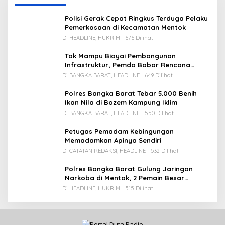
Polisi Gerak Cepat Ringkus Terduga Pelaku
Pemerkosaan di Kecamatan Mentok
Di HEADLINE, HUKRIM
676 Dilihat
Tak Mampu Biayai Pembangunan
Infrastruktur, Pemda Babar Rencana
Utang Rp65 M
Di BANGKA BARAT, HEADLINE
649 Dilihat
Polres Bangka Barat Tebar 5.000 Benih
Ikan Nila di Bozem Kampung Iklim
Di BANGKA BARAT, HEADLINE
550 Dilihat
Petugas Pemadam Kebingungan
Memadamkan Apinya Sendiri
Di CATATAN REDAKSI, HEADLINE
532 Dilihat
Polres Bangka Barat Gulung Jaringan
Narkoba di Mentok, 2 Pemain Besar
Diamankan, 1 Bandar Masih Buron
Di HEADLINE, HUKRIM
515 Dilihat