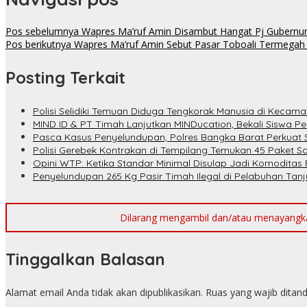
Pos sebelumnya
Wapres Ma’ruf Amin Disambut Hangat Pj Gubernur
Pos berikutnya
Wapres Ma’ruf Amin Sebut Pasar Toboali Termegah 
Posting Terkait
Polisi Selidiki Temuan Diduga Tengkorak Manusia di Kecam
MIND ID & PT Timah Lanjutkan MINDucation, Bekali Siswa P
Pasca Kasus Penyelundupan, Polres Bangka Barat Perkuat 
Polisi Gerebek Kontrakan di Tempilang Temukan 45 Paket 
Opini WTP: Ketika Standar Minimal Disulap Jadi Komoditas 
Penyelundupan 265 Kg Pasir Timah Ilegal di Pelabuhan Tanju
Dilarang mengambil dan/atau menayangkan 
Tinggalkan Balasan
Alamat email Anda tidak akan dipublikasikan.
Ruas yang wajib ditan