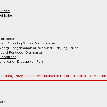
 Babel
di Babel
atan Jebus
emali Boarding School Raih Kampus Impian
Sinergi Pengamanan di Pelabuhan Tanjung Kalian
Sabu, 2 Pengedar Diamankan
Pencitraan
ng Kalian Digagalkan Polisi
ulang sebagian atau keseluruhan artikel di atas untuk konten akun me
dai
*