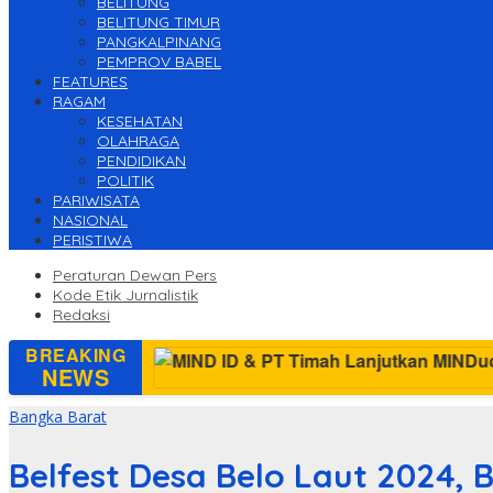
BELITUNG
BELITUNG TIMUR
PANGKALPINANG
PEMPROV BABEL
FEATURES
RAGAM
KESEHATAN
OLAHRAGA
PENDIDIKAN
POLITIK
PARIWISATA
NASIONAL
PERISTIWA
Peraturan Dewan Pers
Kode Etik Jurnalistik
Redaksi
BREAKING
NEWS
Bangka Barat
Belfest Desa Belo Laut 2024, 