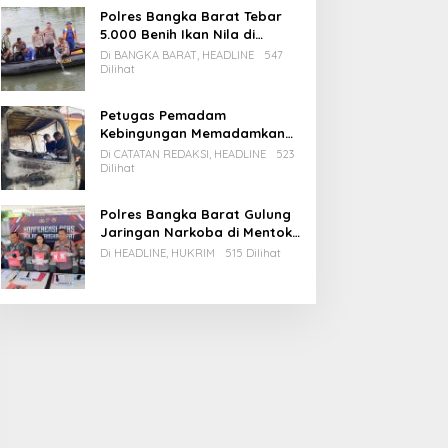
Polres Bangka Barat Tebar
5.000 Benih Ikan Nila di
Bozem Kampung Iklim
Di BANGKA BARAT, HEADLINE
547
Dilihat
Petugas Pemadam
Kebingungan Memadamkan
Apinya Sendiri
Di CATATAN REDAKSI, HEADLINE
523
Dilihat
Polres Bangka Barat Gulung
Jaringan Narkoba di Mentok,
2 Pemain Besar Diamankan, 1
Di HEADLINE, HUKRIM
515 Dilihat
Bandar Masih Buron