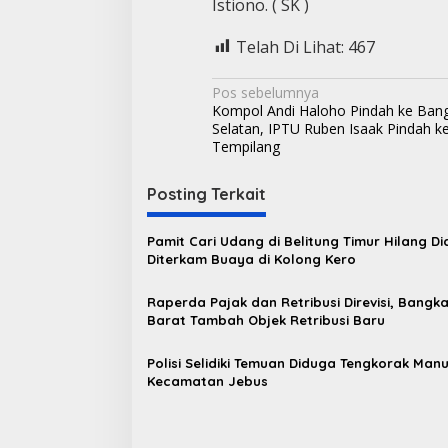
Istiono. ( SK )
Telah Di Lihat:
467
N
Pos sebelumnya
Kompol Andi Haloho Pindah ke Ban
a
Selatan, IPTU Ruben Isaak Pindah k
v
Tempilang
i
Posting Terkait
g
a
Pamit Cari Udang di Belitung Timur Hilang D
s
Diterkam Buaya di Kolong Kero
i
Raperda Pajak dan Retribusi Direvisi, Bangk
p
Barat Tambah Objek Retribusi Baru
o
Polisi Selidiki Temuan Diduga Tengkorak Manu
s
Kecamatan Jebus