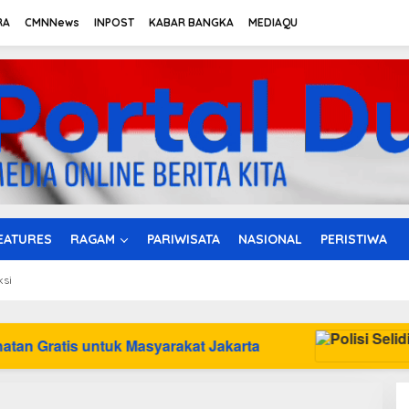
RA
CMNNews
INPOST
KABAR BANGKA
MEDIAQU
EATURES
RAGAM
PARIWISATA
NASIONAL
PERISTIWA
ksi
rakat Jakarta