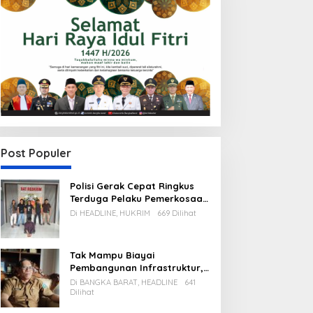
Post Populer
Polisi Gerak Cepat Ringkus
Terduga Pelaku Pemerkosaan
di Kecamatan Mentok
Di HEADLINE, HUKRIM
669 Dilihat
Tak Mampu Biayai
Pembangunan Infrastruktur,
Pemda Babar Rencana Utang
Di BANGKA BARAT, HEADLINE
641
Rp65 M
Dilihat