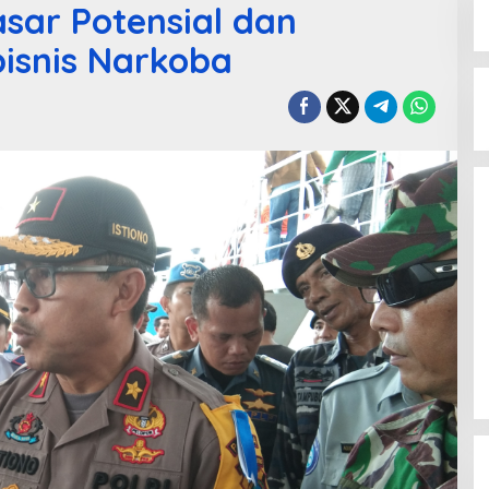
asar Potensial dan
isnis Narkoba