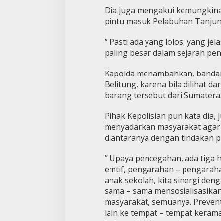
Dia juga mengakui kemungkina
pintu masuk Pelabuhan Tanjung
” Pasti ada yang lolos, yang j
paling besar dalam sejarah pe
Kapolda menambahkan, bandar 
Belitung, karena bila dilihat 
barang tersebut dari Sumatera
Pihak Kepolisian pun kata dia
menyadarkan masyarakat agar 
diantaranya dengan tindakan pr
” Upaya pencegahan, ada tiga h
emtif, pengarahan – pengara
anak sekolah, kita sinergi den
sama – sama mensosialisasika
masyarakat, semuanya. Preventi
lain ke tempat – tempat keram