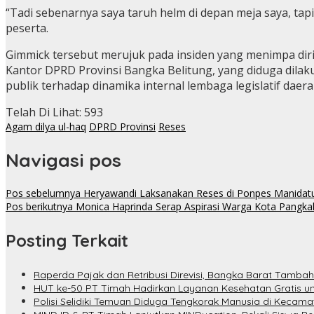
“Tadi sebenarnya saya taruh helm di depan meja saya, tap
peserta.
Gimmick tersebut merujuk pada insiden yang menimpa dir
Kantor DPRD Provinsi Bangka Belitung, yang diduga dila
publik terhadap dinamika internal lembaga legislatif daera
Telah Di Lihat:
593
Agam dilya ul-haq
DPRD Provinsi
Reses
Navigasi pos
Pos sebelumnya
Heryawandi Laksanakan Reses di Ponpes Manidatul
Pos berikutnya
Monica Haprinda Serap Aspirasi Warga Kota Pangkal
Posting Terkait
Raperda Pajak dan Retribusi Direvisi, Bangka Barat Tambah
HUT ke-50 PT Timah Hadirkan Layanan Kesehatan Gratis u
Polisi Selidiki Temuan Diduga Tengkorak Manusia di Kecam