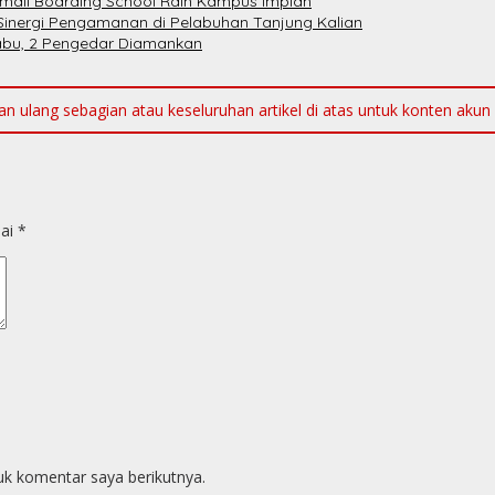
emali Boarding School Raih Kampus Impian
Sinergi Pengamanan di Pelabuhan Tanjung Kalian
Sabu, 2 Pengedar Diamankan
ulang sebagian atau keseluruhan artikel di atas untuk konten akun me
dai
*
uk komentar saya berikutnya.