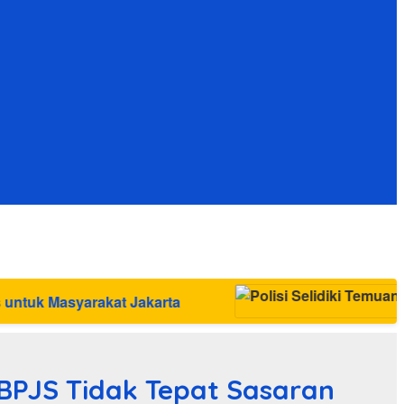
rta
 BPJS Tidak Tepat Sasaran