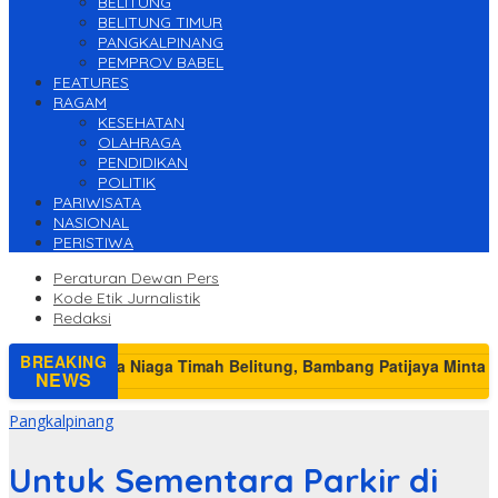
BELITUNG
BELITUNG TIMUR
PANGKALPINANG
PEMPROV BABEL
FEATURES
RAGAM
KESEHATAN
OLAHRAGA
PENDIDIKAN
POLITIK
PARIWISATA
NASIONAL
PERISTIWA
Peraturan Dewan Pers
Kode Etik Jurnalistik
Redaksi
BREAKING
NEWS
Pangkalpinang
Untuk Sementara Parkir di