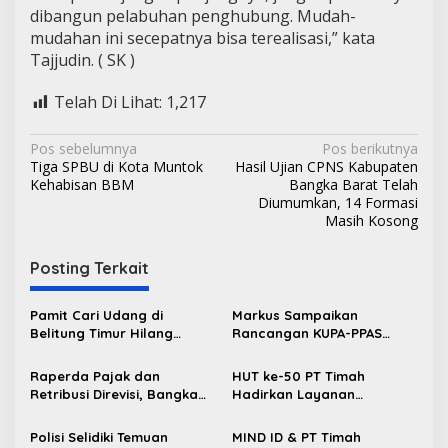
dibangun pelabuhan penghubung. Mudah-
mudahan ini secepatnya bisa terealisasi,” kata
Tajjudin. ( SK )
Telah Di Lihat:
1,217
N
Pos sebelumnya
Pos berikutnya
Tiga SPBU di Kota Muntok
Hasil Ujian CPNS Kabupaten
a
Kehabisan BBM
Bangka Barat Telah
v
Diumumkan, 14 Formasi
Masih Kosong
i
g
Posting Terkait
a
s
Pamit Cari Udang di
Markus Sampaikan
Belitung Timur Hilang
Rancangan KUPA-PPAS
i
Diduga Diterkam Buaya di
Perubahan APBD 2026 ke
p
Kolong Kero
DPRD Bangka Barat
Raperda Pajak dan
HUT ke-50 PT Timah
Retribusi Direvisi, Bangka
Hadirkan Layanan
o
Barat Tambah Objek
Kesehatan Gratis untuk
s
Retribusi Baru
Masyarakat Jakarta
Polisi Selidiki Temuan
MIND ID & PT Timah