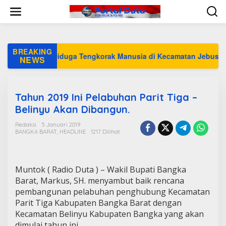
L
e
w
a
t
i
BREAKING
iki Temuan Diduga Tengkorak Manusia di Kecamatan Jebus
k
NEWS
e
k
o
n
Tahun 2019 Ini Pelabuhan Parit Tiga –
t
Belinyu Akan Dibangun.
e
n
Redaksi
5 Januari 2019
BANGKA BARAT
,
HEADLINE
1217 Dilihat
Muntok ( Radio Duta ) – Wakil Bupati Bangka
Barat, Markus, SH. menyambut baik rencana
pembangunan pelabuhan penghubung Kecamatan
Parit Tiga Kabupaten Bangka Barat dengan
Kecamatan Belinyu Kabupaten Bangka yang akan
dimulai tahun ini.