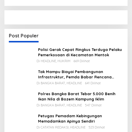
Post Populer
Polisi Gerak Cepat Ringkus Terduga Pelaku
Pemerkosaan di Kecamatan Mentok
Di HEADLINE, HUKRIM
669 Dilihat
Tak Mampu Biayai Pembangunan
Infrastruktur, Pemda Babar Rencana
Utang Rp65 M
Di BANGKA BARAT, HEADLINE
641 Dilihat
Polres Bangka Barat Tebar 5.000 Benih
Ikan Nila di Bozem Kampung Iklim
Di BANGKA BARAT, HEADLINE
547 Dilihat
Petugas Pemadam Kebingungan
Memadamkan Apinya Sendiri
Di CATATAN REDAKSI, HEADLINE
523 Dilihat