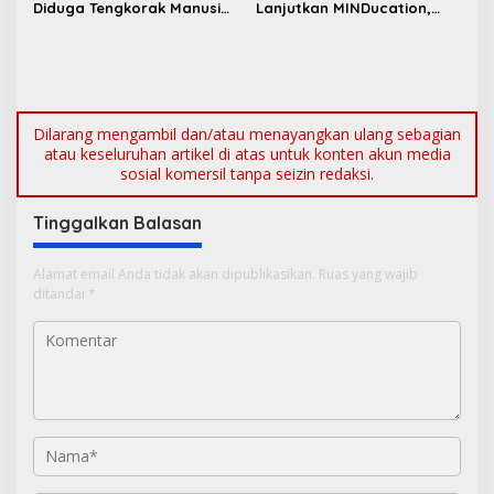
Diduga Tengkorak Manusia
Lanjutkan MINDucation,
di Kecamatan Jebus
Bekali Siswa Pemali
Boarding School Raih
Kampus Impian
Dilarang mengambil dan/atau menayangkan ulang sebagian
atau keseluruhan artikel di atas untuk konten akun media
sosial komersil tanpa seizin redaksi.
Tinggalkan Balasan
Alamat email Anda tidak akan dipublikasikan.
Ruas yang wajib
ditandai
*