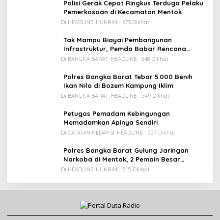
Polisi Gerak Cepat Ringkus Terduga Pelaku
Pemerkosaan di Kecamatan Mentok
Di HEADLINE, HUKRIM
673 Dilihat
Tak Mampu Biayai Pembangunan
Infrastruktur, Pemda Babar Rencana
Utang Rp65 M
Di BANGKA BARAT, HEADLINE
648 Dilihat
Polres Bangka Barat Tebar 5.000 Benih
Ikan Nila di Bozem Kampung Iklim
Di BANGKA BARAT, HEADLINE
549 Dilihat
Petugas Pemadam Kebingungan
Memadamkan Apinya Sendiri
Di CATATAN REDAKSI, HEADLINE
527 Dilihat
Polres Bangka Barat Gulung Jaringan
Narkoba di Mentok, 2 Pemain Besar
Diamankan, 1 Bandar Masih Buron
Di HEADLINE, HUKRIM
515 Dilihat