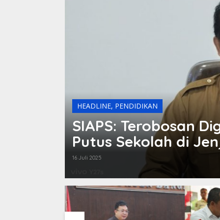
HEADLINE
,
PENDIDIKAN
SIAPS: Terobosan Di
Putus Sekolah di Je
16 Juli 2025