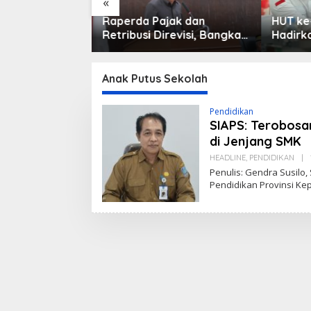
«
paikan
Raperda Pajak dan
HUT ke
KUPA-PPAS
Retribusi Direvisi, Bangka
Hadirk
APBD 2026 ke
Barat Tambah Objek
Keseha
a Barat
Retribusi Baru
Masyar
Anak Putus Sekolah
Pendidikan
SIAPS: Terobosa
di Jenjang SMK
HEADLINE
,
PENDIDIKAN
|
Penulis: Gendra Susilo,
Pendidikan Provinsi Ke