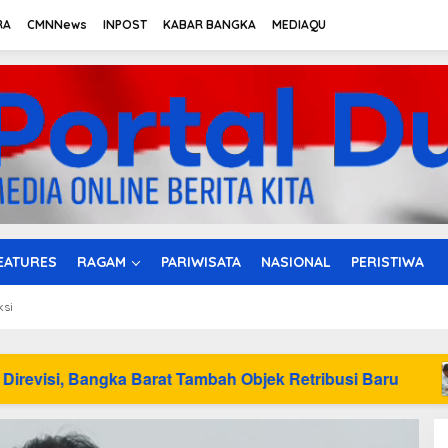
RA
CMNNews
INPOST
KABAR BANGKA
MEDIAQU
EATURES
RAGAM
PARIWISATA
NASIONAL
PERISTIWA
ksi
rat Tambah Objek Retribusi Baru
HUT ke-50 PT T