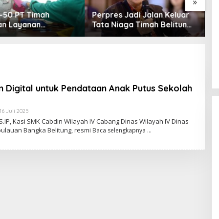
»
-50 PT Timah
Perpres Jadi Jalan Keluar
P
an Layanan
Tata Niaga Timah Belitung,
B
tan Gratis untuk
Bambang Patijaya Minta
D
akat Jakarta
Masyarakat Bersabar
K
n Digital untuk Pendataan Anak Putus Sekolah
16 Juli 2025
O
L
 S.IP, Kasi SMK Cabdin Wilayah IV Cabang Dinas Wilayah IV Dinas
E
pulauan Bangka Belitung, resmi
Baca selengkapnya
H
R
E
D
A
K
S
I