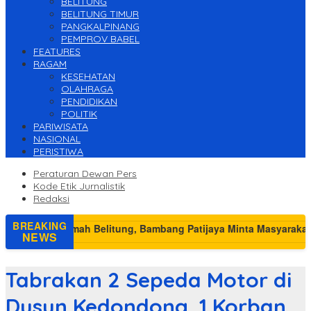
BELITUNG
BELITUNG TIMUR
PANGKALPINANG
PEMPROV BABEL
FEATURES
RAGAM
KESEHATAN
OLAHRAGA
PENDIDIKAN
POLITIK
PARIWISATA
NASIONAL
PERISTIWA
Peraturan Dewan Pers
Kode Etik Jurnalistik
Redaksi
BREAKING
NEWS
Tabrakan 2 Sepeda Motor di
Dusun Kedondong, 1 Korban