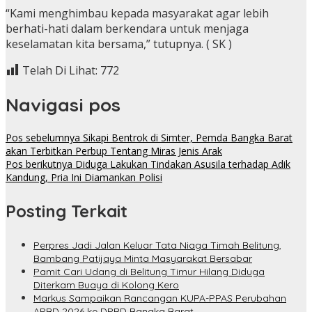
“Kami menghimbau kepada masyarakat agar lebih
berhati-hati dalam berkendara untuk menjaga
keselamatan kita bersama,” tutupnya. ( SK )
Telah Di Lihat:
772
Navigasi pos
Pos sebelumnya
Sikapi Bentrok di Simter, Pemda Bangka Barat
akan Terbitkan Perbup Tentang Miras Jenis Arak
Pos berikutnya
Diduga Lakukan Tindakan Asusila terhadap Adik
Kandung, Pria Ini Diamankan Polisi
Posting Terkait
Perpres Jadi Jalan Keluar Tata Niaga Timah Belitung,
Bambang Patijaya Minta Masyarakat Bersabar
Pamit Cari Udang di Belitung Timur Hilang Diduga
Diterkam Buaya di Kolong Kero
Markus Sampaikan Rancangan KUPA-PPAS Perubahan
APBD 2026 ke DPRD Bangka Barat