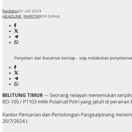
Redaksi
20 Juli 2024
HEADLINE
,
MARITIM
834 Dilihat
Penyelam dari Basarnas bersiap - siap melakukan penyelaman me
BELITUNG TIMUR
— Seorang nelayan menemukan serpiha
BO-105 / P1103 milik Polairud Polri yang jatuh di peraira
Kantor Pencarian dan Pertolongan Pangkalpinang menerim
20/7/2024 ).