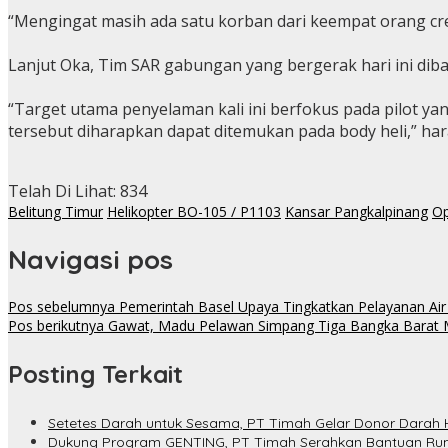
“Mengingat masih ada satu korban dari keempat orang crew 
Lanjut Oka, Tim SAR gabungan yang bergerak hari ini diban
“Target utama penyelaman kali ini berfokus pada pilot ya
tersebut diharapkan dapat ditemukan pada body heli,” hara
Telah Di Lihat:
834
Belitung Timur
Helikopter BO-105 / P1103
Kansar Pangkalpinang
Op
Navigasi pos
Pos sebelumnya
Pemerintah Basel Upaya Tingkatkan Pelayanan Air
Pos berikutnya
Gawat, Madu Pelawan Simpang Tiga Bangka Barat M
Posting Terkait
Setetes Darah untuk Sesama, PT Timah Gelar Donor Darah 
Dukung Program GENTING, PT Timah Serahkan Bantuan Rum