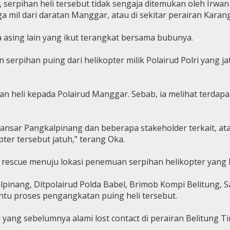
erpihan heli tersebut tidak sengaja ditemukan oleh Irwan 
a mil dari daratan Manggar, atau di sekitar perairan Karang
asing lain yang ikut terangkat bersama bubunya.
serpihan puing dari helikopter milik Polairud Polri yang j
heli kepada Polairud Manggar. Sebab, ia melihat terdapat 
Kansar Pangkalpinang dan beberapa stakeholder terkait, at
pter tersebut jatuh,” terang Oka.
scue menuju lokasi penemuan serpihan helikopter yang bera
pinang, Ditpolairud Polda Babel, Brimob Kompi Belitung, S
u proses pengangkatan puing heli tersebut.
yang sebelumnya alami lost contact di perairan Belitung Ti