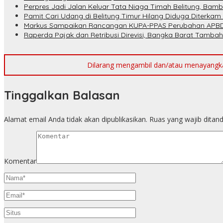
Perpres Jadi Jalan Keluar Tata Niaga Timah Belitung, Bam
Pamit Cari Udang di Belitung Timur Hilang Diduga Diterkam
Markus Sampaikan Rancangan KUPA-PPAS Perubahan APBD
Raperda Pajak dan Retribusi Direvisi, Bangka Barat Tambah
Dilarang mengambil dan/atau menayangkan 
Tinggalkan Balasan
Alamat email Anda tidak akan dipublikasikan.
Ruas yang wajib ditan
Komentar