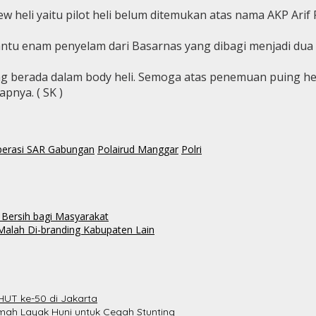
heli yaitu pilot heli belum ditemukan atas nama AKP Arif R
tu enam penyelam dari Basarnas yang dibagi menjadi dua ses
ng berada dalam body heli. Semoga atas penemuan puing heli
pnya. ( SK )
erasi SAR Gabungan
Polairud Manggar
Polri
 Bersih bagi Masyarakat
alah Di-branding Kabupaten Lain
HUT ke-50 di Jakarta
ah Layak Huni untuk Cegah Stunting