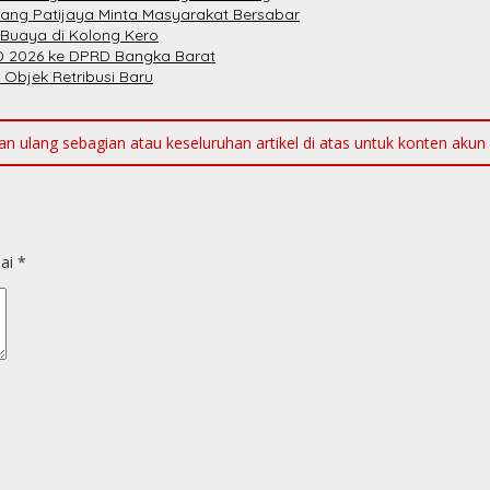
bang Patijaya Minta Masyarakat Bersabar
 Buaya di Kolong Kero
 2026 ke DPRD Bangka Barat
 Objek Retribusi Baru
ulang sebagian atau keseluruhan artikel di atas untuk konten akun me
dai
*