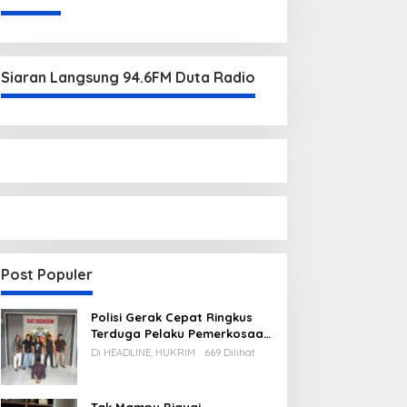
Siaran Langsung 94.6FM Duta Radio
Post Populer
Polisi Gerak Cepat Ringkus
Terduga Pelaku Pemerkosaan
di Kecamatan Mentok
Di HEADLINE, HUKRIM
669 Dilihat