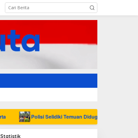
Polisi Selidiki Temuan Diduga Tengkorak Manusia di Keca
Statistik