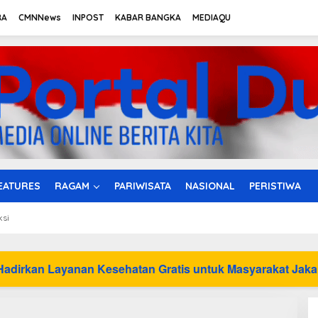
RA
CMNNews
INPOST
KABAR BANGKA
MEDIAQU
EATURES
RAGAM
PARIWISATA
NASIONAL
PERISTIWA
ksi
an Kesehatan Gratis untuk Masyarakat Jakarta