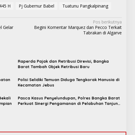
445 H
Pj Gubernur Babel
Tuatunu Pangkalpinang
Pos berikutnya
 Gelar
Begini Komentar Marquez dan Pecco Terkait
Tabrakan di Algarve
Raperda Pajak dan Retribusi Direvisi, Bangka
t
Barat Tambah Objek Retribusi Baru
hatan
Polisi Selidiki Temuan Diduga Tengkorak Manusia di
Kecamatan Jebus
ekali
Pasca Kasus Penyelundupan, Polres Bangka Barat
Impian
Perkuat Sinergi Pengamanan di Pelabuhan Tanjung
Kalian