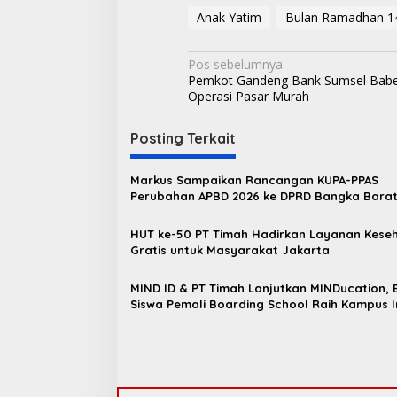
Anak Yatim
Bulan Ramadhan 1
N
Pos sebelumnya
Pemkot Gandeng Bank Sumsel Babel
a
Operasi Pasar Murah
v
i
Posting Terkait
g
Markus Sampaikan Rancangan KUPA-PPAS
a
Perubahan APBD 2026 ke DPRD Bangka Bara
s
HUT ke-50 PT Timah Hadirkan Layanan Kese
i
Gratis untuk Masyarakat Jakarta
p
o
MIND ID & PT Timah Lanjutkan MINDucation, B
Siswa Pemali Boarding School Raih Kampus 
s