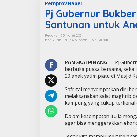
Pemprov Babel
Pj Gubernur Bukber
Santunan untuk An
Redaksi
25 Maret 2024
HEADLINE
,
PEMPROV BABEL
614 Dilihat
PANGKALPINANG
— Pj Gubernu
berbuka puasa bersama, sekal
20 anak yatim piatu di Masjid 
Safrizal menyempatkan diri be
melaksanakan salat maghrib b
kampung yang cukup terkenal d
Dalam kesempatan itu ia meng
agar bisa menggerakkan ekono
“Agar kita mampu menyediakan 