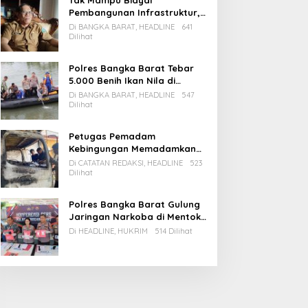
Tak Mampu Biayai
Pembangunan Infrastruktur,
Pemda Babar Rencana Utang
Di BANGKA BARAT, HEADLINE
641
Rp65 M
Dilihat
Polres Bangka Barat Tebar
5.000 Benih Ikan Nila di
Bozem Kampung Iklim
Di BANGKA BARAT, HEADLINE
547
Dilihat
Petugas Pemadam
Kebingungan Memadamkan
Apinya Sendiri
Di CATATAN REDAKSI, HEADLINE
523
Dilihat
Polres Bangka Barat Gulung
Jaringan Narkoba di Mentok,
2 Pemain Besar Diamankan, 1
Di HEADLINE, HUKRIM
514 Dilihat
Bandar Masih Buron