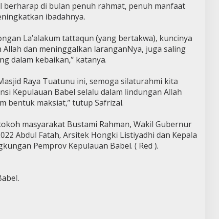
al berharap di bulan penuh rahmat, penuh manfaat
eningkatkan ibadahnya.
ngan La’alakum tattaqun (yang bertakwa), kuncinya
Allah dan meninggalkan laranganNya, juga saling
g dalam kebaikan,” katanya.
asjid Raya Tuatunu ini, semoga silaturahmi kita
insi Kepulauan Babel selalu dalam lindungan Allah
m bentuk maksiat,” tutup Safrizal.
i tokoh masyarakat Bustami Rahman, Wakil Gubernur
22 Abdul Fatah, Arsitek Hongki Listiyadhi dan Kepala
ngkungan Pemprov Kepulauan Babel. ( Red ).
abel.