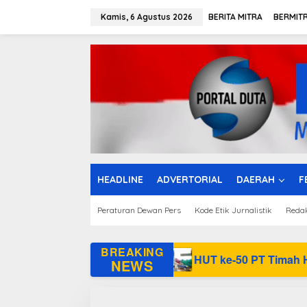
L
e
Kamis, 6 Agustus 2026
BERITA MITRA
BERMIT
w
a
t
i
k
e
k
o
n
t
e
n
HEADLINE
ADVERTORIAL
DAERAH
F
Peraturan Dewan Pers
Kode Etik Jurnalistik
Reda
BREAKING
tribusi Baru
HUT ke-50 PT Timah Hadirkan Layan
NEWS