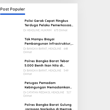
Post Populer
Polisi Gerak Cepat Ringkus
Terduga Pelaku Pemerkosaan
di Kecamatan Mentok
Di HEADLINE, HUKRIM
673 Dilihat
Tak Mampu Biayai
Pembangunan Infrastruktur,
Pemda Babar Rencana Utang
Di BANGKA BARAT, HEADLINE
648
Dilihat
Rp65 M
Polres Bangka Barat Tebar
5.000 Benih Ikan Nila di
Bozem Kampung Iklim
Di BANGKA BARAT, HEADLINE
549
Dilihat
Petugas Pemadam
Kebingungan Memadamkan
Apinya Sendiri
Di CATATAN REDAKSI, HEADLINE
527
Dilihat
Polres Bangka Barat Gulung
Jaringan Narkoba di Mentok,