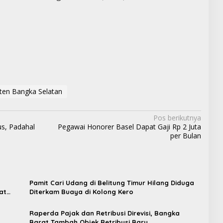
ten Bangka Selatan
Pos berikutnya
us, Padahal
Pegawai Honorer Basel Dapat Gaji Rp 2 Juta
per Bulan
Pamit Cari Udang di Belitung Timur Hilang Diduga
at
Diterkam Buaya di Kolong Kero
Raperda Pajak dan Retribusi Direvisi, Bangka
t
Barat Tambah Objek Retribusi Baru