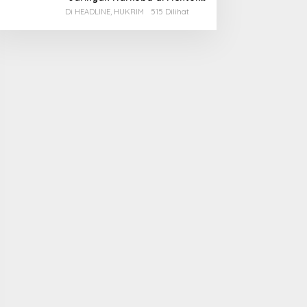
2 Pemain Besar Diamankan, 1
Di HEADLINE, HUKRIM
515 Dilihat
Bandar Masih Buron