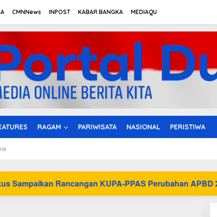
RA
CMNNews
INPOST
KABAR BANGKA
MEDIAQU
EATURES
RAGAM
PARIWISATA
NASIONAL
PERISTIWA
ksi
Rancangan KUPA-PPAS Perubahan APBD 2026 ke DPRD Ba