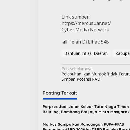
Link sumber:
https://mercusuar.net/
Cyber Media Network
Telah Di Lihat:
545
Bantuan Inflasi Daerah
Kabupa
N
Pos sebelumnya
Pelabuhan Ikan Muntok Tidak Terur
a
Simpan Potensi PAD
v
i
Posting Terkait
g
Perpres Jadi Jalan Keluar Tata Niaga Timah
a
Belitung, Bambang Patijaya Minta Masyarak
s
Bersabar
Markus Sampaikan Rancangan KUPA-PPAS
i
Perubahan APBD 2026 ke DPRD Bangka Bara