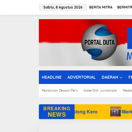
L
e
Sabtu, 8 Agustus 2026
BERITA MITRA
BERMIT
w
a
t
i
k
e
k
o
n
t
e
n
HEADLINE
ADVERTORIAL
DAERAH
F
Peraturan Dewan Pers
Kode Etik Jurnalistik
Reda
BREAKING
erkam Buaya di Kolong Kero
Markus Sampaikan 
NEWS