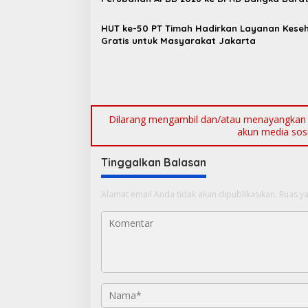
p
o
HUT ke-50 PT Timah Hadirkan Layanan Kese
Gratis untuk Masyarakat Jakarta
s
Dilarang mengambil dan/atau menayangkan ul
akun media sosia
Tinggalkan Balasan
Alamat email Anda tidak akan dipublikasikan.
Ruas ya