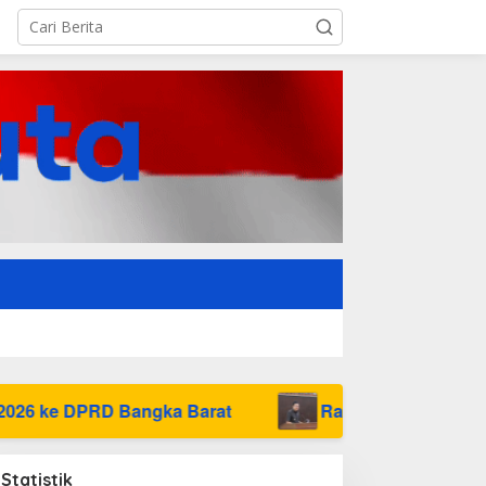
ngka Barat
Raperda Pajak dan Retribusi Direvis
Statistik