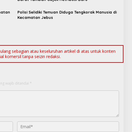
hatan
Polisi Selidiki Temuan Diduga Tengkorak Manusia di
Kecamatan Jebus
ang sebagian atau keseluruhan artikel di atas untuk konten
l komersil tanpa seizin redaksi.
ng wajib ditandai
*