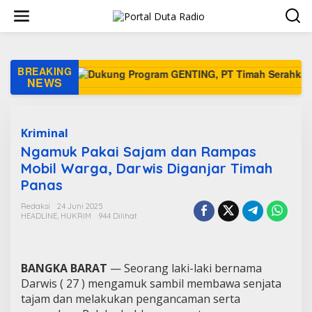
L
e
w
a
t
i
BREAKING
k
NEWS
e
k
o
n
Kriminal
t
Ngamuk Pakai Sajam dan Rampas
e
Mobil Warga, Darwis Diganjar Timah
n
Panas
Redaksi
24 Juni 2025
HEADLINE
,
HUKRIM
944 Dilihat
BANGKA BARAT
— Seorang laki-laki bernama
Darwis ( 27 ) mengamuk sambil membawa senjata
tajam dan melakukan pengancaman serta