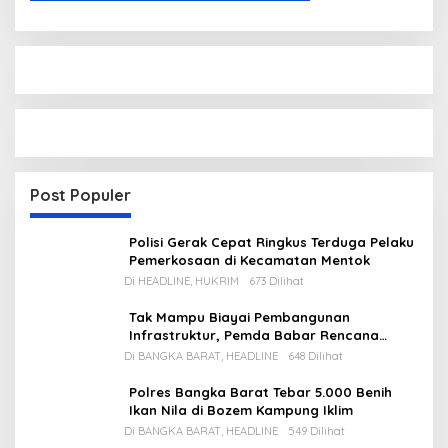
Post Populer
Polisi Gerak Cepat Ringkus Terduga Pelaku
Pemerkosaan di Kecamatan Mentok
Di HEADLINE, HUKRIM
673 Dilihat
Tak Mampu Biayai Pembangunan
Infrastruktur, Pemda Babar Rencana
Utang Rp65 M
Di BANGKA BARAT, HEADLINE
648 Dilihat
Polres Bangka Barat Tebar 5.000 Benih
Ikan Nila di Bozem Kampung Iklim
Di BANGKA BARAT, HEADLINE
549 Dilihat