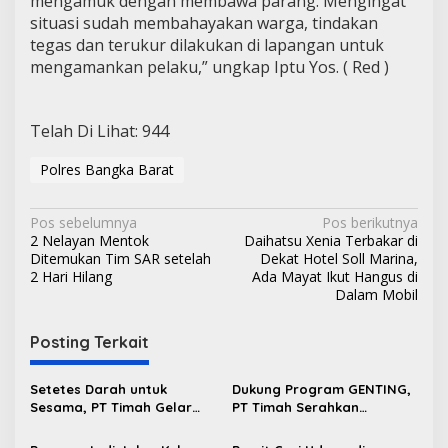
mengamuk dengan membawa parang. Mengingat
situasi sudah membahayakan warga, tindakan
tegas dan terukur dilakukan di lapangan untuk
mengamankan pelaku,” ungkap Iptu Yos. ( Red )
Telah Di Lihat:
944
Polres Bangka Barat
N
Pos sebelumnya
Pos berikutnya
2 Nelayan Mentok
Daihatsu Xenia Terbakar di
a
Ditemukan Tim SAR setelah
Dekat Hotel Soll Marina,
v
2 Hari Hilang
Ada Mayat Ikut Hangus di
Dalam Mobil
i
g
Posting Terkait
a
s
Setetes Darah untuk
Dukung Program GENTING,
Sesama, PT Timah Gelar
PT Timah Serahkan
i
Donor Darah HUT ke-50 di
Bantuan Rumah Layak Huni
Jakarta
untuk Cegah Stunting