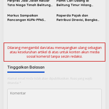
p
Perpres Jadi Jalan Keluar
Pamit Cari Udang di
Tata Niaga Timah Belitung,
Belitung Timur Hilang
o
Bambang Patijaya Minta
Diduga Diterkam Buaya di
s
Masyarakat Bersabar
Kolong Kero
Markus Sampaikan
Raperda Pajak dan
Rancangan KUPA-PPAS
Retribusi Direvisi, Bangka
Perubahan APBD 2026 ke
Barat Tambah Objek
DPRD Bangka Barat
Retribusi Baru
Dilarang mengambil dan/atau menayangkan ulang sebagian
atau keseluruhan artikel di atas untuk konten akun media
sosial komersil tanpa seizin redaksi.
Tinggalkan Balasan
Alamat email Anda tidak akan dipublikasikan.
Ruas yang wajib
ditandai
*