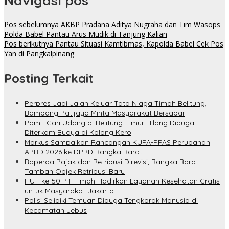
Navigasi pos
Pos sebelumnya
AKBP Pradana Aditya Nugraha dan Tim Wasops
Polda Babel Pantau Arus Mudik di Tanjung Kalian
Pos berikutnya
Pantau Situasi Kamtibmas, Kapolda Babel Cek Pos
Yan di Pangkalpinang
Posting Terkait
Perpres Jadi Jalan Keluar Tata Niaga Timah Belitung,
Bambang Patijaya Minta Masyarakat Bersabar
Pamit Cari Udang di Belitung Timur Hilang Diduga
Diterkam Buaya di Kolong Kero
Markus Sampaikan Rancangan KUPA-PPAS Perubahan
APBD 2026 ke DPRD Bangka Barat
Raperda Pajak dan Retribusi Direvisi, Bangka Barat
Tambah Objek Retribusi Baru
HUT ke-50 PT Timah Hadirkan Layanan Kesehatan Gratis
untuk Masyarakat Jakarta
Polisi Selidiki Temuan Diduga Tengkorak Manusia di
Kecamatan Jebus