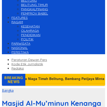
BELITUNG
BELITUNG TIMUR
PANGKALPINANG
PEMPROV BABEL
FEATURES
RAGAM
KESEHATAN
OLAHRAGA
PENDIDIKAN
POLITIK
PARIWISATA
NASIONAL
PERISTIWA
Peraturan Dewan Pers
Kode Etik Jurnalistik
Redaksi
BREAKING
NEWS
Bangka
Masjid Al-Mu’minun Kenanga