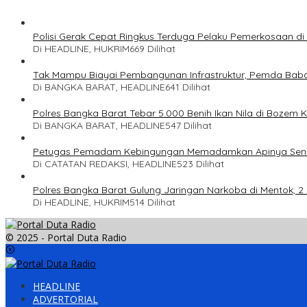
Polisi Gerak Cepat Ringkus Terduga Pelaku Pemerkosaan d
Di HEADLINE, HUKRIM
669 Dilihat
Tak Mampu Biayai Pembangunan Infrastruktur, Pemda Bab
Di BANGKA BARAT, HEADLINE
641 Dilihat
Polres Bangka Barat Tebar 5.000 Benih Ikan Nila di Bozem 
Di BANGKA BARAT, HEADLINE
547 Dilihat
Petugas Pemadam Kebingungan Memadamkan Apinya Send
Di CATATAN REDAKSI, HEADLINE
523 Dilihat
Polres Bangka Barat Gulung Jaringan Narkoba di Mentok, 
Di HEADLINE, HUKRIM
514 Dilihat
© 2025 - Portal Duta Radio
HEADLINE
ADVERTORIAL